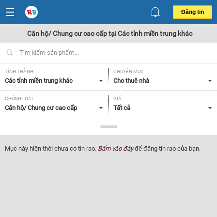
Đăng tin
Căn hộ/ Chung cư cao cấp tại Các tỉnh miền trung khác
TỈNH THÀNH
CHUYÊN MỤC
Các tỉnh miền trung khác
Cho thuê nhà
CHỦNG LOẠI
GIÁ
Căn hộ/ Chung cư cao cấp
Tất cả
DIỆN TÍCH
SỐ PHÒNG NGỦ
Tất cả
Tất cả
Mục này hiện thời chưa có tin rao.
Bấm vào đây
để đăng tin rao của bạn.
ĐỒ DÙNG TRONG NHÀ
Tất cả
Lọc