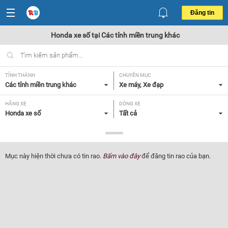
Đăng tin
Honda xe số tại Các tỉnh miền trung khác
TỈNH THÀNH
CHUYÊN MỤC
Các tỉnh miền trung khác
Xe máy, Xe đạp
HÃNG XE
DÒNG XE
Honda xe số
Tất cả
NHU CẦU
GIÁ
Tất cả
Tất cả
Mục này hiện thời chưa có tin rao.
Bấm vào đây
để đăng tin rao của bạn.
Lọc