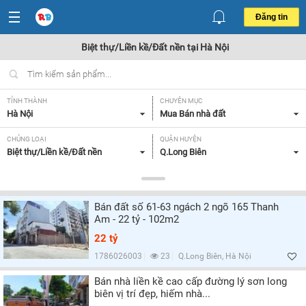
Đăng tin
Biệt thự/Liền kề/Đất nền tại Hà Nội
TỈNH THÀNH
CHUYÊN MỤC
Hà Nội
Mua Bán nhà đất
CHỦNG LOẠI
QUẬN HUYỆN
Biệt thự/Liền kề/Đất nền
Q.Long Biên
DIỆN TÍCH
MỨC GIÁ
Tất cả
Từ 10 - 20 tỷ,
Bán đất số 61-63 ngách 2 ngõ 165 Thanh
MẶT TIỀN
HƯỚNG
Am - 22 tỷ - 102m2
Tất cả
Tất cả
22 tỷ
GIẤY TỜ PHÁP LÝ
1786026003
23
Q.Long Biên, Hà Nội
Tất cả
Bán nhà liền kề cao cấp đường lý sơn long
biên vị trí đẹp, hiếm nhà...