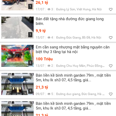
Lọc
26,1 tỷ
1
17/07
3
Đường Lý Sơn, Việt Hưng, Hà Nội
Bán đất tặng nhà đường đức giang long
biên.
9,9 tỷ
1
15/07
4
Đường Đức Giang, Bồ Đề, Hà Nội
Em cần sang nhượng mặt bằng nguyên căn
biệt thự 3 tầng tại hà nội
100 Triệu
5
13/07
2
Đường Chu Huy Mân, Phúc Đồng, Hà Nội
Bán liền kề bình minh garden 79m , mặt tiền
5m, khu lk sh3 07, 4,5 tầng, giá...
21,3 tỷ
5
09/07
5
Đường duc giang, Đức Giang, Hà Nội
Bán liền kề bình minh garden 79m , mặt tiền
5m, khu lk sh3 07, 4,5 tầng, giá...
21,3 tỷ