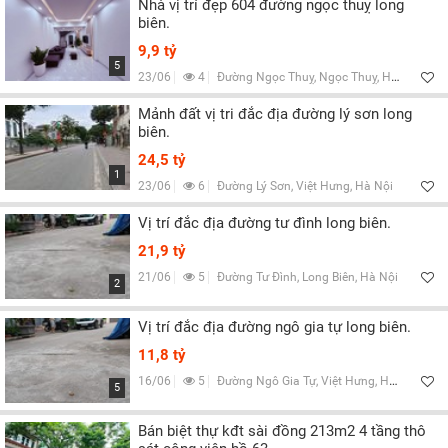
Nhà vị trí đẹp 604 đường ngọc thuỵ long
biên.
9,9 tỷ
5
23/06
4
Đường Ngọc Thuỵ, Ngọc Thuỵ, Hà Nội
Mảnh đất vị tri đắc địa đường lý sơn long
biên.
24,5 tỷ
1
23/06
6
Đường Lý Sơn, Việt Hưng, Hà Nội
Vị trí đắc địa đường tư đình long biên.
21,9 tỷ
21/06
5
Đường Tư Đình, Long Biên, Hà Nội
2
Vị trí đắc địa đường ngô gia tự long biên.
11,8 tỷ
16/06
5
Đường Ngô Gia Tự, Việt Hưng, Hà Nội
5
Bán biệt thự kđt sài đồng 213m2 4 tầng thô