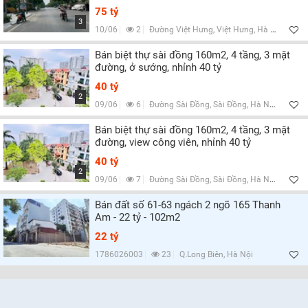
75 tỷ
3
10/06
2
Đường Việt Hưng, Việt Hưng, Hà Nội
Bán biệt thự sài đồng 160m2, 4 tầng, 3 mặt
đường, ở sướng, nhỉnh 40 tỷ
40 tỷ
2
09/06
6
Đường Sài Đồng, Sài Đồng, Hà Nội
Bán biệt thự sài đồng 160m2, 4 tầng, 3 mặt
đường, view công viên, nhỉnh 40 tỷ
40 tỷ
2
09/06
7
Đường Sài Đồng, Sài Đồng, Hà Nội
Bán đất số 61-63 ngách 2 ngõ 165 Thanh
Am - 22 tỷ - 102m2
22 tỷ
1786026003
23
Q.Long Biên, Hà Nội