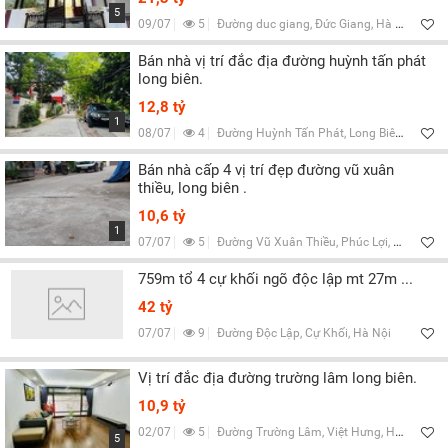
5
09/07
5
Đường duc giang, Đức Giang, Hà Nội
Bán nhà vị trí đắc địa đường huỳnh tấn phát
long biên.
12,8 tỷ
1
08/07
4
Đường Huỳnh Tấn Phát, Long Biên, Hà Nội
Bán nhà cấp 4 vị trí đẹp đường vũ xuân
thiều, long biên .
10,6 tỷ
1
07/07
5
Đường Vũ Xuân Thiều, Phúc Lợi, Hà Nội
759m tổ 4 cự khối ngõ độc lập mt 27m ...
42 tỷ
07/07
9
Đường Độc Lập, Cự Khối, Hà Nội
Vị trí đắc địa đường trường lâm long biên.
10,9 tỷ
02/07
5
Đường Trường Lâm, Việt Hưng, Hà Nội
5