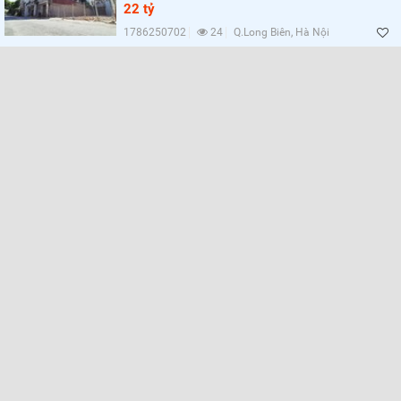
Lọc
22 tỷ
1786250702
24
Q.Long Biên, Hà Nội