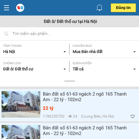
Đăng tin
Đất ở/ Đất thổ cư tại Hà Nội
TỈNH THÀNH
CHUYÊN MỤC
Hà Nội
Mua Bán nhà đất
CHỦNG LOẠI
QUẬN HUYỆN
Đất ở/ Đất thổ cư
Tất cả
DIỆN TÍCH
MỨC GIÁ
Tất cả
Tất cả
Bán đất số 61-63 ngách 2 ngõ 165 Thanh
HƯỚNG
MẶT TIỀN
Am - 22 tỷ - 102m2
Tất cả
Tất cả
22 tỷ
GIẤY TỜ PHÁP LÝ
1786250702
24
Q.Long Biên, Hà Nội
Tất cả
Bán đất số 61-63 ngách 2 ngõ 165 Thanh
Am - 22 tỷ - 102m2