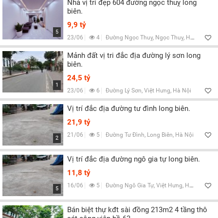
Nhà vị trí đẹp 604 đường ngọc thuỵ long
biên.
9,9 tỷ
5
23/06
4
Đường Ngọc Thuỵ, Ngọc Thuỵ, Hà Nội
Mảnh đất vị tri đắc địa đường lý sơn long
biên.
24,5 tỷ
1
23/06
6
Đường Lý Sơn, Việt Hưng, Hà Nội
Vị trí đắc địa đường tư đình long biên.
21,9 tỷ
21/06
5
Đường Tư Đình, Long Biên, Hà Nội
2
Vị trí đắc địa đường ngô gia tự long biên.
11,8 tỷ
16/06
5
Đường Ngô Gia Tự, Việt Hưng, Hà Nội
5
Bán biệt thự kđt sài đồng 213m2 4 tầng thô