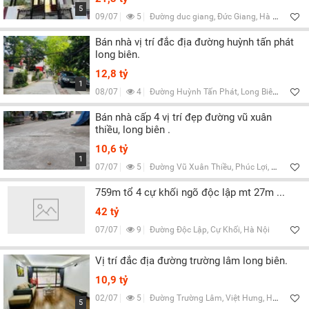
5
09/07
5
Đường duc giang, Đức Giang, Hà Nội
Bán nhà vị trí đắc địa đường huỳnh tấn phát
long biên.
12,8 tỷ
1
08/07
4
Đường Huỳnh Tấn Phát, Long Biên, Hà Nội
Bán nhà cấp 4 vị trí đẹp đường vũ xuân
thiều, long biên .
10,6 tỷ
1
07/07
5
Đường Vũ Xuân Thiều, Phúc Lợi, Hà Nội
759m tổ 4 cự khối ngõ độc lập mt 27m ...
42 tỷ
07/07
9
Đường Độc Lập, Cự Khối, Hà Nội
Vị trí đắc địa đường trường lâm long biên.
10,9 tỷ
02/07
5
Đường Trường Lâm, Việt Hưng, Hà Nội
5