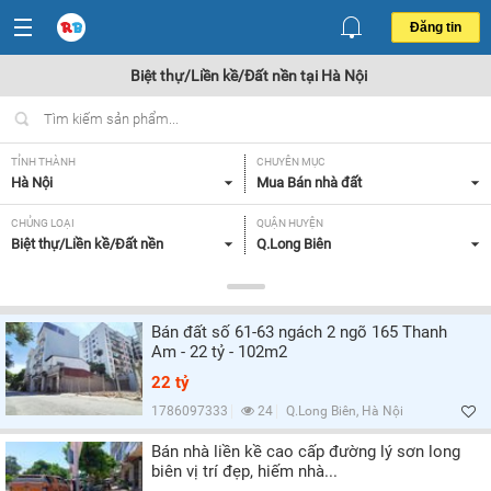
Đăng tin
Biệt thự/Liền kề/Đất nền tại Hà Nội
TỈNH THÀNH
CHUYÊN MỤC
Hà Nội
Mua Bán nhà đất
CHỦNG LOẠI
QUẬN HUYỆN
Biệt thự/Liền kề/Đất nền
Q.Long Biên
DIỆN TÍCH
MỨC GIÁ
Tất cả
Tất cả
Bán đất số 61-63 ngách 2 ngõ 165 Thanh
MẶT TIỀN
HƯỚNG
Am - 22 tỷ - 102m2
> 15m,
Tất cả
22 tỷ
GIẤY TỜ PHÁP LÝ
1786097333
24
Q.Long Biên, Hà Nội
Tất cả
Bán nhà liền kề cao cấp đường lý sơn long
biên vị trí đẹp, hiếm nhà...