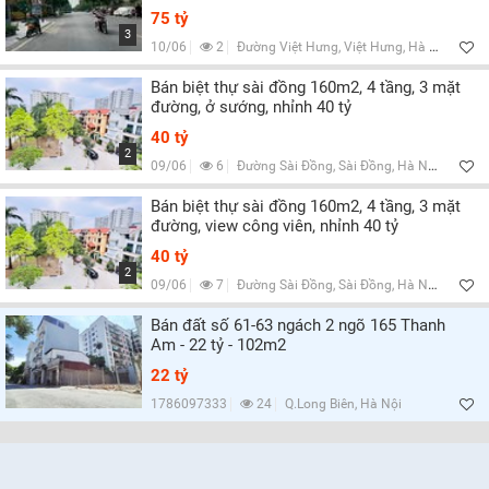
75 tỷ
3
10/06
2
Đường Việt Hưng, Việt Hưng, Hà Nội
Bán biệt thự sài đồng 160m2, 4 tầng, 3 mặt
đường, ở sướng, nhỉnh 40 tỷ
40 tỷ
2
09/06
6
Đường Sài Đồng, Sài Đồng, Hà Nội
Bán biệt thự sài đồng 160m2, 4 tầng, 3 mặt
đường, view công viên, nhỉnh 40 tỷ
40 tỷ
2
09/06
7
Đường Sài Đồng, Sài Đồng, Hà Nội
Bán đất số 61-63 ngách 2 ngõ 165 Thanh
Am - 22 tỷ - 102m2
22 tỷ
1786097333
24
Q.Long Biên, Hà Nội