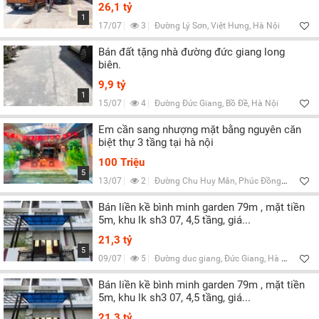
Lọc
26,1 tỷ
1
17/07
3
Đường Lý Sơn, Việt Hưng, Hà Nội
Bán đất tặng nhà đường đức giang long
biên.
9,9 tỷ
1
15/07
4
Đường Đức Giang, Bồ Đề, Hà Nội
Em cần sang nhượng mặt bằng nguyên căn
biệt thự 3 tầng tại hà nội
100 Triệu
5
13/07
2
Đường Chu Huy Mân, Phúc Đồng, Hà Nội
Bán liền kề bình minh garden 79m , mặt tiền
5m, khu lk sh3 07, 4,5 tầng, giá...
21,3 tỷ
5
09/07
5
Đường duc giang, Đức Giang, Hà Nội
Bán liền kề bình minh garden 79m , mặt tiền
5m, khu lk sh3 07, 4,5 tầng, giá...
21,3 tỷ