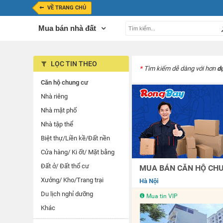
VỀ TRANG CHỦ
Mua bán nhà đất
LỌC TIN THEO
*
Tìm kiếm dễ dàng với hơn
d
Căn hộ chung cư
Nhà riêng
Nhà mặt phố
Nhà tập thể
Biệt thự/Liền kề/Đất nền
Cửa hàng/ Ki ốt/ Mặt bằng
Đất ở/ Đất thổ cư
MUA BÁN CĂN HỘ CHUN
Xưởng/ Kho/Trang trại
Hà Nội
Du lịch nghỉ dưỡng
Mua tin VIP
Khác