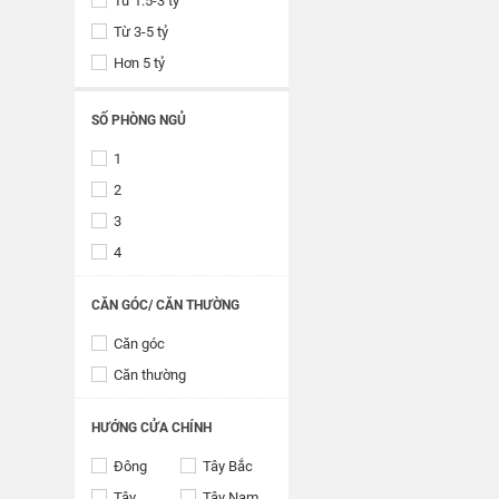
Từ 1.5-3 tỷ
Từ 3-5 tỷ
Hơn 5 tỷ
SỐ PHÒNG NGỦ
1
2
3
4
CĂN GÓC/ CĂN THƯỜNG
Căn góc
Căn thường
HƯỚNG CỬA CHÍNH
Đông
Tây Bắc
Tây
Tây Nam