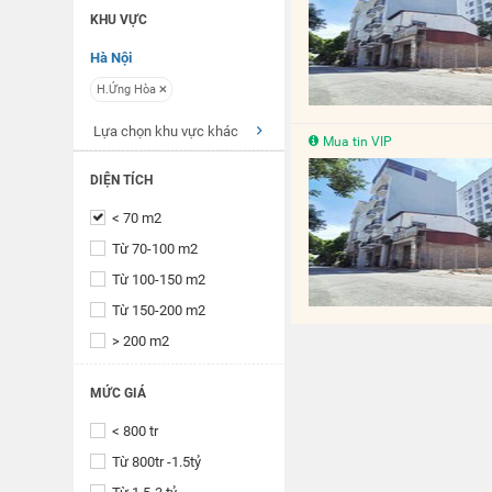
KHU VỰC
Hà Nội
H.Ứng Hòa
Lựa chọn khu vực khác
Mua tin VIP
DIỆN TÍCH
< 70 m2
Từ 70-100 m2
Từ 100-150 m2
Từ 150-200 m2
> 200 m2
MỨC GIÁ
< 800 tr
Từ 800tr -1.5tỷ