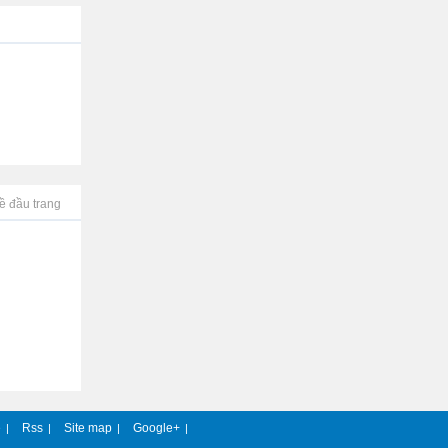
ề đầu trang
e
Rss
Site map
Google+
|
|
|
|