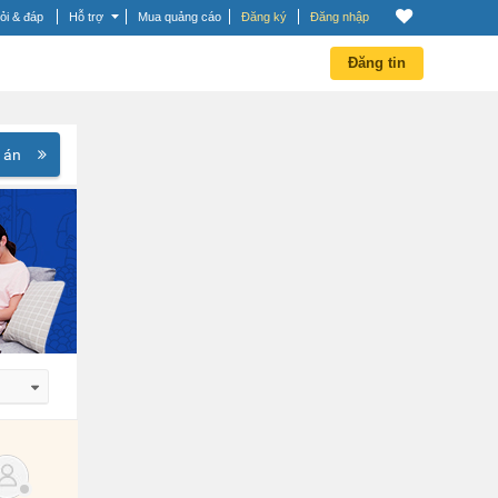
ỏi & đáp
Hỗ trợ
Mua quảng cáo
Đăng ký
Đăng nhập
Đăng tin
 án
 dần
 dần