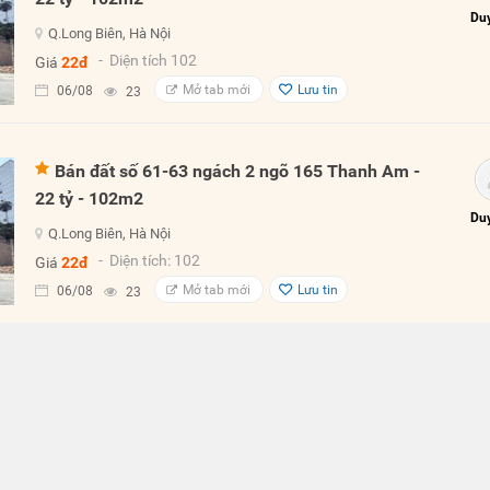
Duy
Q.Long Biên, Hà Nội
- Diện tích 102
Giá
22đ
Mở tab mới
Lưu tin
06/08
23
Bán đất số 61-63 ngách 2 ngõ 165 Thanh Am -
22 tỷ - 102m2
Duy
Q.Long Biên, Hà Nội
- Diện tích: 102
Giá
22đ
Mở tab mới
Lưu tin
06/08
23