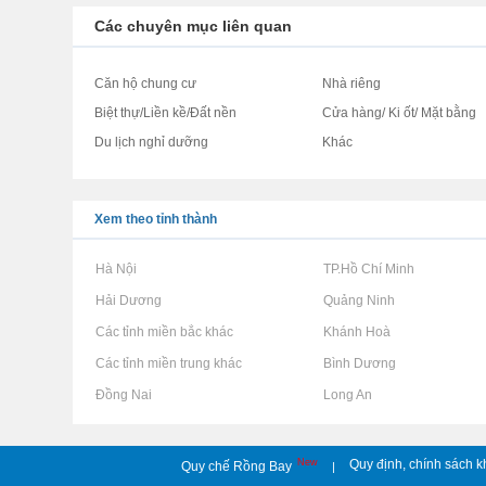
Các chuyên mục liên quan
Căn hộ chung cư
Nhà riêng
Biệt thự/Liền kề/Đất nền
Cửa hàng/ Ki ốt/ Mặt bằng
Du lịch nghỉ dưỡng
Khác
Xem theo tỉnh thành
Rao vặt tại Hà Nội
Rao vặt tại TP.Hồ Chí Minh
Rao vặt tại Hải Dương
Rao vặt tại Quảng Ninh
Rao vặt tại Các tỉnh miền bắc khác
Rao vặt tại Khánh Hoà
Rao vặt tại Các tỉnh miền trung khác
Rao vặt tại Bình Dương
Rao vặt tại Đồng Nai
Rao vặt tại Long An
New
Quy định, chính sách k
Quy chế Rồng Bay
|