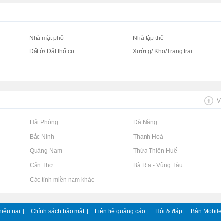
Nhà mặt phố
Nhà tập thể
Đất ở/ Đất thổ cư
Xưởng/ Kho/Trang trại
V
Rao vặt tại Hải Phòng
Rao vặt tại Đà Nẵng
Rao vặt tại Bắc Ninh
Rao vặt tại Thanh Hoá
Rao vặt tại Quảng Nam
Rao vặt tại Thừa Thiên Huế
Rao vặt tại Cần Thơ
Rao vặt tại Bà Rịa - Vũng Tàu
Rao vặt tại Các tỉnh miền nam khác
hiếu nại
Chính sách bảo mật
Liên hệ quảng cáo
Hỏi & đáp
Bản Mobil
|
|
|
|