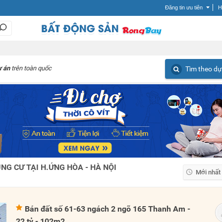
Đăng tin ưu tiên
H
ự án
trên toàn quốc
Tìm theo dự
G CƯ TẠI H.ỨNG HÒA - HÀ NỘI
Mới nhất
Mới nhất
Giá tăng
Bán đất số 61-63 ngách 2 ngõ 165 Thanh Am -
Giá giảm
22 tỷ - 102m2