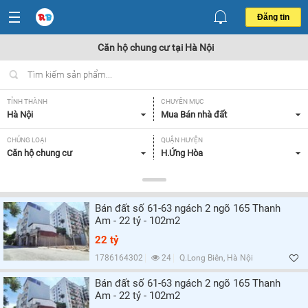
Đăng tin
Căn hộ chung cư tại Hà Nội
TỈNH THÀNH
CHUYÊN MỤC
Hà Nội
Mua Bán nhà đất
CHỦNG LOẠI
QUẬN HUYỆN
Căn hộ chung cư
H.Ứng Hòa
DIỆN TÍCH
MỨC GIÁ
Tất cả
Tất cả
Bán đất số 61-63 ngách 2 ngõ 165 Thanh
SỐ PHÒNG NGỦ
CĂN GÓC/ CĂN THƯỜNG
Am - 22 tỷ - 102m2
Tất cả
Tất cả
22 tỷ
HƯỚNG CỬA CHÍNH
HƯỚNG BAN CÔNG
1786164302
24
Q.Long Biên, Hà Nội
Bắc,
Tất cả
Bán đất số 61-63 ngách 2 ngõ 165 Thanh
Am - 22 tỷ - 102m2
GIẤY TỜ PHÁP LÝ
Tất cả