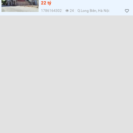
22 tỷ
1786164302
24
Q.Long Biên, Hà Nội
Lọc