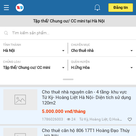
Đăng tin
Tập thể/ Chung cư/ CC mini tại Hà Nội
TỈNH THÀNH
CHUYÊN MỤC
Hà Nội
Cho thuê nhà
CHỦNG LOẠI
QUẬN HUYỆN
Tập thể/ Chung cư/ CC mini
H.Ứng Hòa
GIÁ
DIỆN TÍCH
Tất cả
Tất cả
Cho thuê nhà nguyên căn - 4 tầng- khu vực
SỐ PHÒNG NGỦ
TIỆN ÍCH
Tứ Kỳ- Hoàng Liệt Hà Nội- Diện tích sử dụng
Tất cả
Tất cả
120m2
5.000.000 vnđ/tháng
Lọc
1786026003
24
Tứ Kỳ, Hoàng Liệt, Q.Hoàng Mai, Hà Nội
Cho thuê căn hộ 806 17T1 Hoàng Đạo Thúy