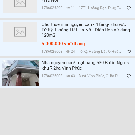
- Hà Nội
1786026302
11
17T1 Hoàng Đạo Thúy, Trung Hòa, Q.Cầu Giấy, Hà Nội
Cho thuê nhà nguyên căn - 4 tầng- khu vực
Tứ Kỳ- Hoàng Liệt Hà Nội- Diện tích sử dụng
120m2
5.000.000 vnđ/tháng
1786026003
24
Tứ Kỳ, Hoàng Liệt, Q.Hoàng Mai, Hà Nội
Nhà nguyên căn/ mặt bằng 530 Bưởi- Ngõ 6
khu 7,2ha Vĩnh Phúc
1786026003
43
Bưởi, Vĩnh Phúc, Q. Ba Đình, Hà Nội