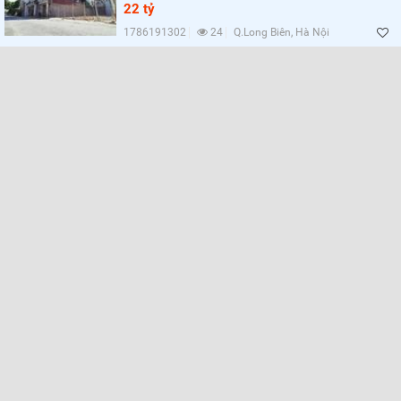
Lọc
22 tỷ
1786191302
24
Q.Long Biên, Hà Nội