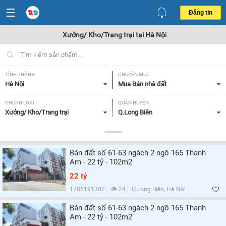
Đăng tin
Xưởng/ Kho/Trang trại tại Hà Nội
TỈNH THÀNH
CHUYÊN MỤC
Hà Nội
Mua Bán nhà đất
CHỦNG LOẠI
QUẬN HUYỆN
Xưởng/ Kho/Trang trại
Q.Long Biên
DIỆN TÍCH
MỨC GIÁ
Từ 500-1000 m2,
Tất cả
Bán đất số 61-63 ngách 2 ngõ 165 Thanh
MẶT TIỀN
HƯỚNG
Am - 22 tỷ - 102m2
Tất cả
Tất cả
22 tỷ
GIẤY TỜ PHÁP LÝ
1786191302
24
Q.Long Biên, Hà Nội
Tất cả
Bán đất số 61-63 ngách 2 ngõ 165 Thanh
Am - 22 tỷ - 102m2