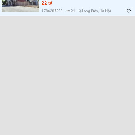
Lọc
22 tỷ
1786285202
24
Q.Long Biên, Hà Nội