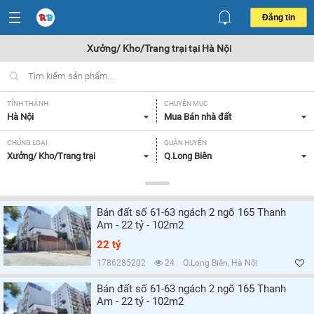
Đăng tin
Xưởng/ Kho/Trang trại tại Hà Nội
TỈNH THÀNH
CHUYÊN MỤC
Hà Nội
Mua Bán nhà đất
CHỦNG LOẠI
QUẬN HUYỆN
Xưởng/ Kho/Trang trại
Q.Long Biên
DIỆN TÍCH
MỨC GIÁ
Tất cả
Tất cả
Bán đất số 61-63 ngách 2 ngõ 165 Thanh
MẶT TIỀN
HƯỚNG
Am - 22 tỷ - 102m2
Tất cả
Tây Bắc,
22 tỷ
GIẤY TỜ PHÁP LÝ
1786285202
24
Q.Long Biên, Hà Nội
Tất cả
Bán đất số 61-63 ngách 2 ngõ 165 Thanh
Am - 22 tỷ - 102m2