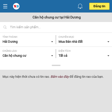
Đăng tin
Căn hộ chung cư tại Hải Dương
TỈNH THÀNH
CHUYÊN MỤC
Hải Dương
Mua Bán nhà đất
CHỦNG LOẠI
DIỆN TÍCH
Căn hộ chung cư
Tất cả
MỨC GIÁ
SỐ PHÒNG NGỦ
Tất cả
Tất cả
Mục này hiện thời chưa có tin rao.
Bấm vào đây
để đăng tin rao của bạn.
CĂN GÓC/ CĂN THƯỜNG
HƯỚNG CỬA CHÍNH
Tất cả
Tất cả
HƯỚNG BAN CÔNG
GIẤY TỜ PHÁP LÝ
Tất cả
Tất cả