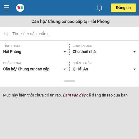
Đăng tin
Căn hộ/ Chung cư cao cấp tại Hải Phòng
TỈNH THÀNH
CHUYÊN MỤC
Hải Phòng
Cho thuê nhà
CHỦNG LOẠI
QUẬN HUYỆN
Căn hộ/ Chung cư cao cấp
Q.Hải An
GIÁ
DIỆN TÍCH
Tất cả
Tất cả
Mục này hiện thời chưa có tin rao.
Bấm vào đây
để đăng tin rao của bạn.
SỐ PHÒNG NGỦ
ĐỒ DÙNG TRONG NHÀ
Tất cả
Tất cả
Lọc