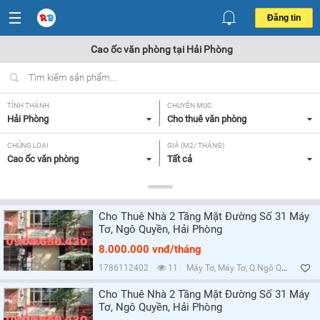
Đăng tin
Cao ốc văn phòng tại Hải Phòng
TỈNH THÀNH
CHUYÊN MỤC
Hải Phòng
Cho thuê văn phòng
CHỦNG LOẠI
GIÁ (M2/ THÁNG)
Cao ốc văn phòng
Tất cả
DIỆN TÍCH
TIỆN ÍCH VÀ TRANG THIẾT BỊ
Tất cả
Tất cả
Cho Thuê Nhà 2 Tầng Mặt Đường Số 31 Máy
Tơ, Ngô Quyền, Hải Phòng
Lọc
8.000.000 vnđ/tháng
1786112402
11
Máy Tơ, Máy Tơ, Q.Ngô Quyền, Hải Phòng
Cho Thuê Nhà 2 Tầng Mặt Đường Số 31 Máy
Tơ, Ngô Quyền, Hải Phòng