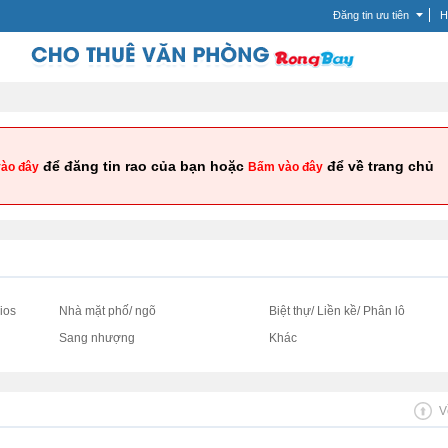
Đăng tin ưu tiên
H
để đăng tin rao của bạn hoặc
để về trang chủ
ào đây
Bấm vào đây
ios
Nhà mặt phố/ ngõ
Biệt thự/ Liền kề/ Phân lô
Sang nhượng
Khác
V