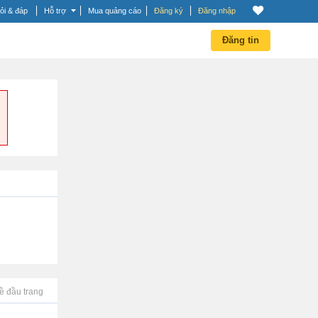
ỏi & đáp
Hỗ trợ
Mua quảng cáo
Đăng ký
Đăng nhập
Đăng tin
ề đầu trang