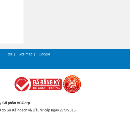
e
Rss
Site map
Google+
|
|
|
|
y Cổ phần VCCorp
9 do Sở Kế hoạch và Đầu tư cấp ngày 27/8/2015