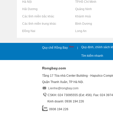
Rao vặt tại Hà Nội
Rao vặt tại TP.Hồ Chí Minh
Rao vặt tại Hải Dương
Rao vặt tại Quảng Ninh
Rao vặt tại Các tỉnh miền bắc khác
Rao vặt tại Khánh Hoà
Rao vặt tại Các tỉnh miền trung khác
Rao vặt tại Bình Dương
Rao vặt tại Đồng Nai
Rao vặt tại Long An
New
Quy định, chính sách k
Quy chế Rồng Bay
|
Tìm kiếm nhanh
Rongbay.com
Tầng 17 Tòa nhà Center Building - Hapulico Comp
Quận Thanh Xuân, TP Hà Nội.
Lienhe@rongbay.com
CSKH: 024 73095555 (Ext: 456). Fax: 024 397
Kinh doanh: 0936 194 226
0936 194 226