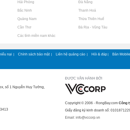
Rao vặt tại Hải Phòng
Rao vặt tại Đà Nẵng
Rao vặt tại Bắc Ninh
Rao vặt tại Thanh Hoá
Rao vặt tại Quảng Nam
Rao vặt tại Thừa Thiên Huế
Rao vặt tại Cần Thơ
Rao vặt tại Bà Rịa - Vũng Tàu
Rao vặt tại Các tỉnh miền nam khác
hiếu nại
Chính sách bảo mật
Liên hệ quảng cáo
Hỏi & đáp
Bản Mobil
|
|
|
|
ĐƯỢC VẬN HÀNH BỞI
lex, số 1 Nguyễn Huy Tưởng,
Copyright © 2006 - RongBay.com
Công t
43413
Giấy đăng ký kinh doanh số: 010187122
Email: info@vccorp.vn