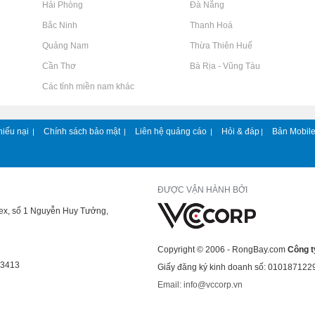
Rao vặt tại Hải Phòng
Rao vặt tại Đà Nẵng
Rao vặt tại Bắc Ninh
Rao vặt tại Thanh Hoá
Rao vặt tại Quảng Nam
Rao vặt tại Thừa Thiên Huế
Rao vặt tại Cần Thơ
Rao vặt tại Bà Rịa - Vũng Tàu
Rao vặt tại Các tỉnh miền nam khác
hiếu nại
Chính sách bảo mật
Liên hệ quảng cáo
Hỏi & đáp
Bản Mobil
|
|
|
|
ĐƯỢC VẬN HÀNH BỞI
lex, số 1 Nguyễn Huy Tưởng,
Copyright © 2006 - RongBay.com
Công t
43413
Giấy đăng ký kinh doanh số: 010187122
Email: info@vccorp.vn