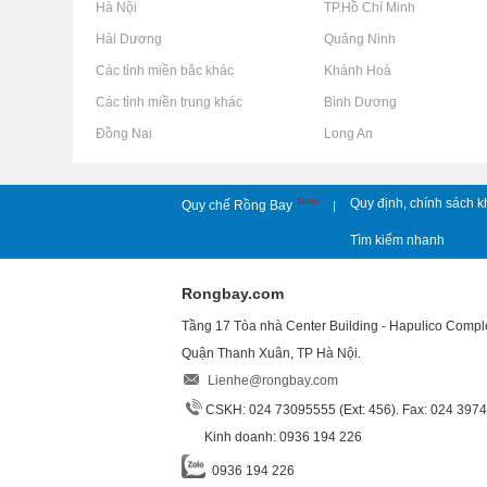
Rao vặt tại Hà Nội
Rao vặt tại TP.Hồ Chí Minh
Rao vặt tại Hải Dương
Rao vặt tại Quảng Ninh
Rao vặt tại Các tỉnh miền bắc khác
Rao vặt tại Khánh Hoà
Rao vặt tại Các tỉnh miền trung khác
Rao vặt tại Bình Dương
Rao vặt tại Đồng Nai
Rao vặt tại Long An
New
Quy định, chính sách k
Quy chế Rồng Bay
|
Tìm kiếm nhanh
Rongbay.com
Tầng 17 Tòa nhà Center Building - Hapulico Comp
Quận Thanh Xuân, TP Hà Nội.
Lienhe@rongbay.com
CSKH: 024 73095555 (Ext: 456). Fax: 024 397
Kinh doanh: 0936 194 226
0936 194 226