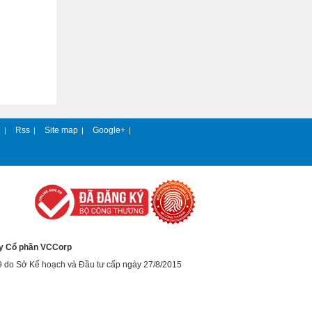
e
Rss
Site map
Google+
|
|
|
|
y Cổ phần VCCorp
9 do Sở Kế hoạch và Đầu tư cấp ngày 27/8/2015