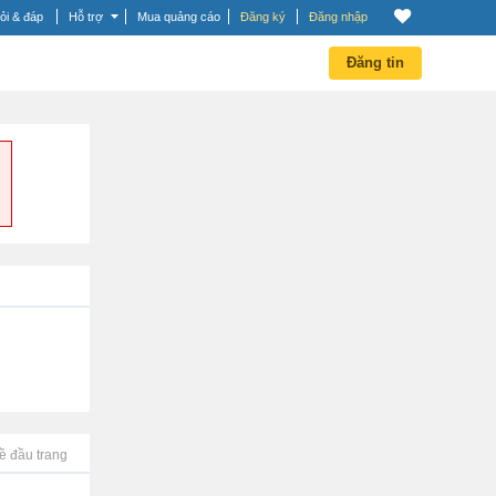
ỏi & đáp
Hỗ trợ
Mua quảng cáo
Đăng ký
Đăng nhập
Đăng tin
ề đầu trang