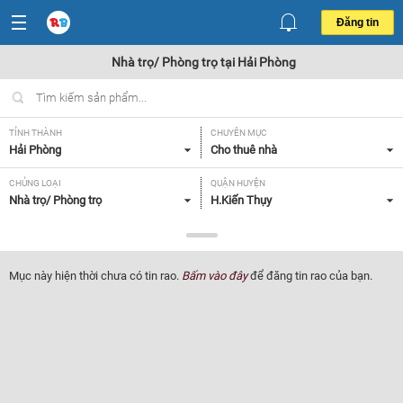
Đăng tin
Nhà trọ/ Phòng trọ tại Hải Phòng
TỈNH THÀNH
CHUYÊN MỤC
Hải Phòng
Cho thuê nhà
CHỦNG LOẠI
QUẬN HUYỆN
Nhà trọ/ Phòng trọ
H.Kiến Thụy
GIÁ
TIỆN ÍCH
Tất cả
Tất cả
Mục này hiện thời chưa có tin rao.
Bấm vào đây
để đăng tin rao của bạn.
Lọc