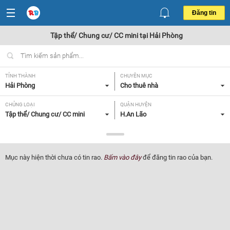
Đăng tin
Tập thể/ Chung cư/ CC mini tại Hải Phòng
TỈNH THÀNH
CHUYÊN MỤC
Hải Phòng
Cho thuê nhà
CHỦNG LOẠI
QUẬN HUYỆN
Tập thể/ Chung cư/ CC mini
H.An Lão
GIÁ
DIỆN TÍCH
Tất cả
Tất cả
Mục này hiện thời chưa có tin rao.
Bấm vào đây
để đăng tin rao của bạn.
SỐ PHÒNG NGỦ
TIỆN ÍCH
Tất cả
Tất cả
Lọc