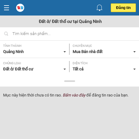
Đăng tin
Đất ở/ Đất thổ cư tại Quảng Ninh
TỈNH THÀNH
CHUYÊN MỤC
Quảng Ninh
Mua Bán nhà đất
CHỦNG LOẠI
DIỆN TÍCH
Đất ở/ Đất thổ cư
Tất cả
MỨC GIÁ
HƯỚNG
Tất cả
Tất cả
Mục này hiện thời chưa có tin rao.
Bấm vào đây
để đăng tin rao của bạn.
MẶT TIỀN
GIẤY TỜ PHÁP LÝ
Tất cả
Tất cả
Lọc