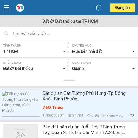
Đăng tin
Đất ở/ Đất thổ cư tại TP HCM
TỈNH THÀNH
CHUYÊN MỤC
TP HCM
Mua Bán nhà đất
CHỦNG LOẠI
QUẬN HUYỆN
Đất ở/ Đất thổ cư
Quận 2
DIỆN TÍCH
MỨC GIÁ
Tất cả
Tất cả
Đất dự án Cát Tường Phú Hưng -Tp Đồng
HƯỚNG
MẶT TIỀN
Xoài, Bình Phước
Đông Bắc,
Tất cả
760 Triệu
GIẤY TỜ PHÁP LÝ
1786090801
34784
Khu Đô Thị Phức Hợp Cát Tường Phú Hưng, Bình Phước
Tất cả
Bán đất nền dự án Tuổi Trẻ, P.Bình Trưng
Tây, Quận 2, Tp. Hồ Chí Minh 17x23.5m...