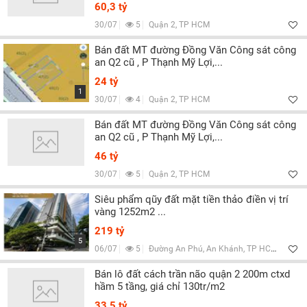
Lọc
60,3 tỷ
30/07
5
Quận 2, TP HCM
Bán đất MT đường Đồng Văn Công sát công
an Q2 cũ , P Thạnh Mỹ Lợi,...
24 tỷ
1
30/07
4
Quận 2, TP HCM
Bán đất MT đường Đồng Văn Công sát công
an Q2 cũ , P Thạnh Mỹ Lợi,...
46 tỷ
30/07
5
Quận 2, TP HCM
Siêu phẩm qũy đất mặt tiền thảo điền vị trí
vàng 1252m2 ...
219 tỷ
5
06/07
5
Đường An Phú, An Khánh, TP HCM
Bán lô đất cách trần não quận 2 200m ctxd
hầm 5 tầng, giá chỉ 130tr/m2
33,5 tỷ