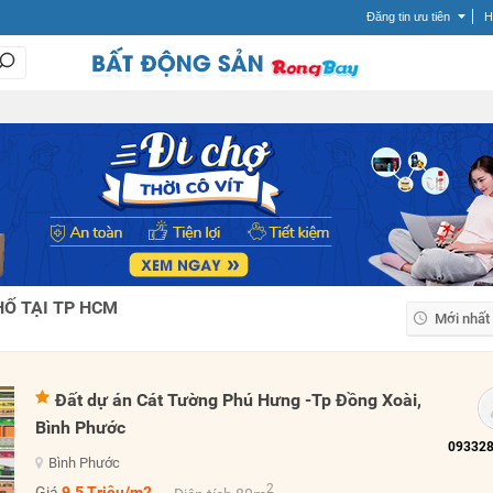
Đăng tin ưu tiên
H
Ố TẠI TP HCM
Mới nhất
Mới nhất
Giá tăng
Đất dự án Cát Tường Phú Hưng -Tp Đồng Xoài,
Giá giảm
Bình Phước
Bình Phước
2
Giá
9.5 Triệu/m2