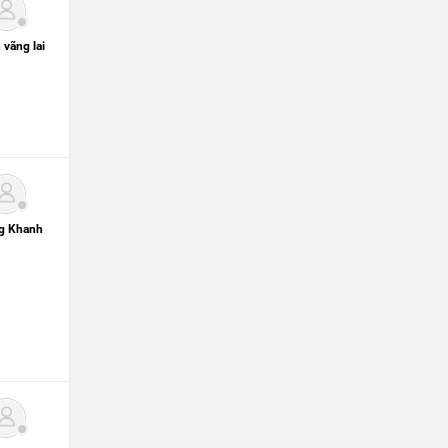
 vãng lai
g Khanh