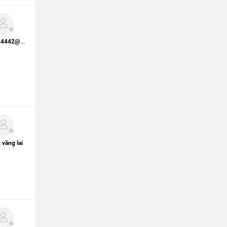
0938984442@vietid.net
 vãng lai