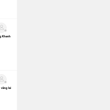
g Khanh
 vãng lai