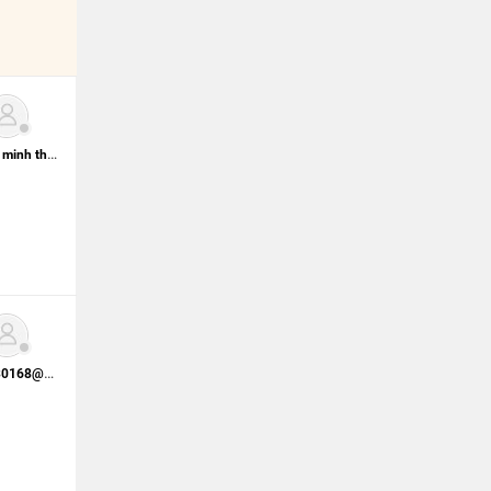
nguyen minh thanh
0902130168@vietid.net