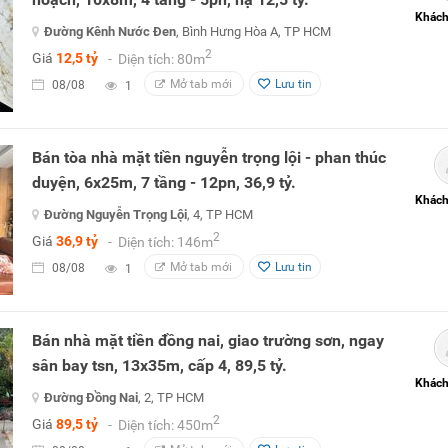
Khách
Đường Kênh Nước Đen
, Bình Hưng Hòa A, TP HCM
2
Giá
12,5 tỷ
- Diện tích: 80m
Mở tab mới
Lưu tin
08/08
1
Bán tòa nhà mặt tiền nguyễn trọng lội - phan thúc
duyện, 6x25m, 7 tầng - 12pn, 36,9 tỷ.
Khách
Đường Nguyễn Trọng Lội
, 4, TP HCM
2
Giá
36,9 tỷ
- Diện tích: 146m
Mở tab mới
Lưu tin
08/08
1
Bán nhà mặt tiền đồng nai, giao trường sơn, ngay
sân bay tsn, 13x35m, cấp 4, 89,5 tỷ.
Khách
Đường Đồng Nai
, 2, TP HCM
2
Giá
89,5 tỷ
- Diện tích: 450m