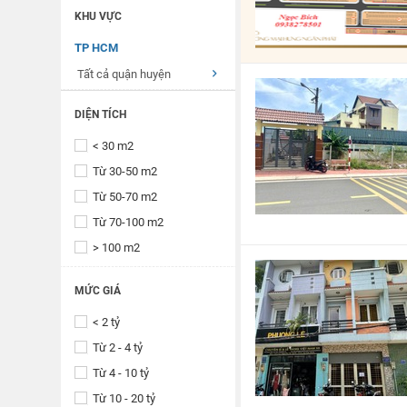
KHU VỰC
TP HCM
Tất cả quận huyện
DIỆN TÍCH
< 30 m2
Từ 30-50 m2
Từ 50-70 m2
Từ 70-100 m2
> 100 m2
MỨC GIÁ
< 2 tỷ
Từ 2 - 4 tỷ
Từ 4 - 10 tỷ
Từ 10 - 20 tỷ