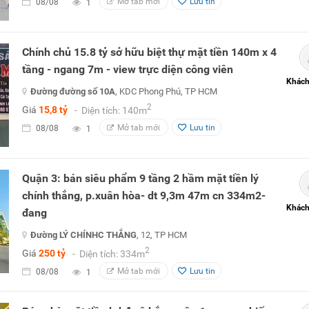
Mở tab mới
Lưu tin
08/08
1
Chính chủ 15.8 tỷ sở hữu biệt thự mặt tiền 140m x 4
tầng - ngang 7m - view trực diện công viên
Khách
Đường đường số 10A
, KDC Phong Phú, TP HCM
2
Giá
15,8 tỷ
- Diện tích: 140m
Mở tab mới
Lưu tin
08/08
1
Quận 3: bán siêu phẩm 9 tầng 2 hầm mặt tiền lý
chính thắng, p.xuân hòa- dt 9,3m 47m cn 334m2-
Khách
đang
Đường LÝ CHÍNHC THẮNG
, 12, TP HCM
2
Giá
250 tỷ
- Diện tích: 334m
Mở tab mới
Lưu tin
08/08
1