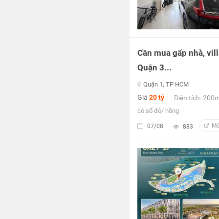
Cần mua gấp nhà, vill
Quận 3...
Quận 1, TP HCM
Giá
20 tỷ
- Diện tích: 200
có sổ đỏ/ hồng
Mở
07/08
883