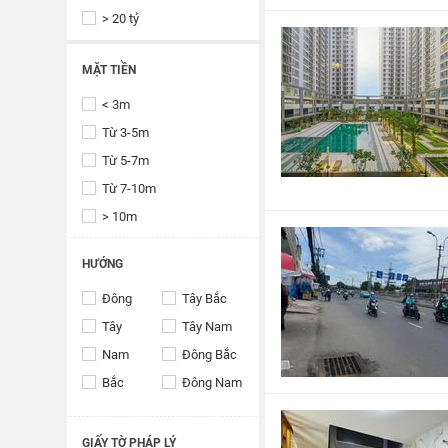
> 20 tỷ
MẶT TIỀN
< 3m
Từ 3-5m
Từ 5-7m
Từ 7-10m
> 10m
HƯỚNG
Đông
Tây Bắc
Tây
Tây Nam
Nam
Đông Bắc
Bắc
Đông Nam
GIẤY TỜ PHÁP LÝ