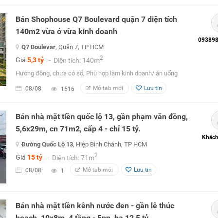
Bán Shophouse Q7 Boulevard quận 7 diện tích
140m2 vừa ở vừa kinh doanh
Q7 Boulevar
, Quận 7, TP HCM
2
Giá
5,3 tỷ
- Diện tích: 140m
Hướng đông, chưa có sổ, Phù hợp làm kinh doanh/ ăn uống
Mở tab mới
Lưu tin
08/08
1516
Bán nhà mặt tiền quốc lộ 13, gần phạm văn đồng,
5,6x29m, cn 71m2, cấp 4 - chỉ 15 tỷ.
Khách
Đường Quốc Lộ 13
, Hiệp Bình Chánh, TP HCM
2
Giá
15 tỷ
- Diện tích: 71m
Mở tab mới
Lưu tin
08/08
1
Bán nhà mặt tiền kênh nước đen - gần lê thúc
hoạch, 10x8m, 4 tầng - 5pn, hạ 12,5 tỷ.