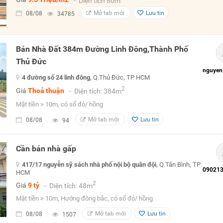
- Diện tích 80m
Mở tab mới
Lưu tin
08/08
34785
Bán Nhà Đất 384m Đường Linh Đông,Thành Phố
Thủ Đức
4 đường số 24 linh đông
, Q.Thủ Đức, TP HCM
2
Giá
Thoả thuận
- Diện tích: 384m
Mặt tiền > 10m, có sổ đỏ/ hồng
Mở tab mới
Lưu tin
08/08
94
Cần bán nhà gấp
417/17 nguyễn sỹ sách nhà phố nội bộ quân đội
, Q.Tân Bình, TP
HCM
2
Giá
9 tỷ
- Diện tích: 48m
Mặt tiền > 10m, Hướng đông bắc, có sổ đỏ/ hồng
Mở tab mới
Lưu tin
08/08
1507