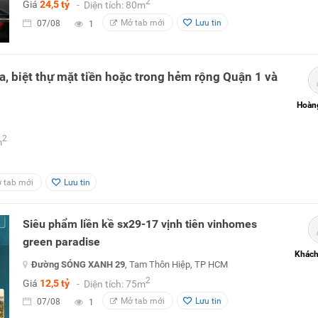
2
Giá
24,5 tỷ
- Diện tích: 80m
Mở tab mới
Lưu tin
07/08
1
a, biệt thự mặt tiền hoặc trong hẻm rộng Quận 1 và
Hoàn
2
m
 tab mới
Lưu tin
Siêu phẩm liền kề sx29-17 vịnh tiên vinhomes
green paradise
Khách
Đường SÓNG XANH 29
, Tam Thôn Hiệp, TP HCM
2
Giá
12,5 tỷ
- Diện tích: 75m
Mở tab mới
Lưu tin
07/08
1