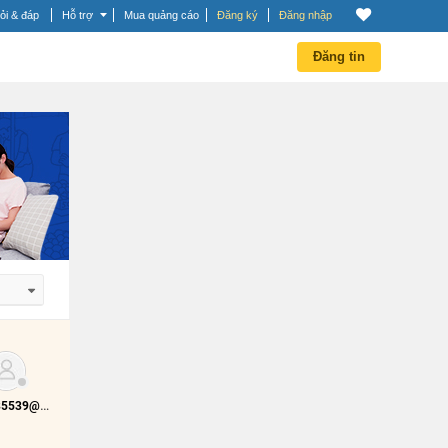
ỏi & đáp
Hỗ trợ
Mua quảng cáo
Đăng ký
Đăng nhập
Đăng tin
 dần
 dần
0933285539@vietid.net