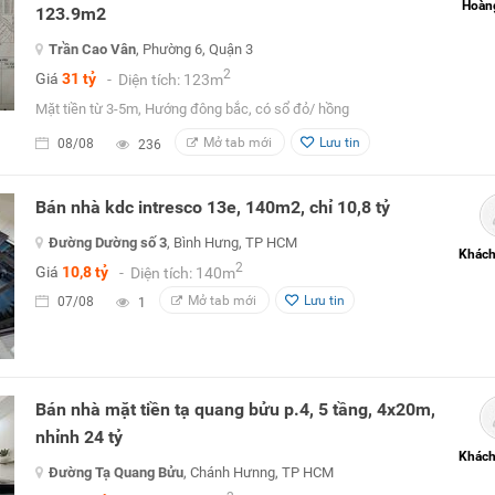
Hoàn
123.9m2
Trần Cao Vân
, Phường 6, Quận 3
2
Giá
31 tỷ
- Diện tích: 123m
Mặt tiền từ 3-5m, Hướng đông bắc, có sổ đỏ/ hồng
Mở tab mới
Lưu tin
08/08
236
Bán nhà kdc intresco 13e, 140m2, chỉ 10,8 tỷ
Đường Dường số 3
, Bình Hưng, TP HCM
Khách
2
Giá
10,8 tỷ
- Diện tích: 140m
Mở tab mới
Lưu tin
07/08
1
Bán nhà mặt tiền tạ quang bửu p.4, 5 tầng, 4x20m,
nhỉnh 24 tỷ
Khách
Đường Tạ Quang Bửu
, Chánh Hưnng, TP HCM