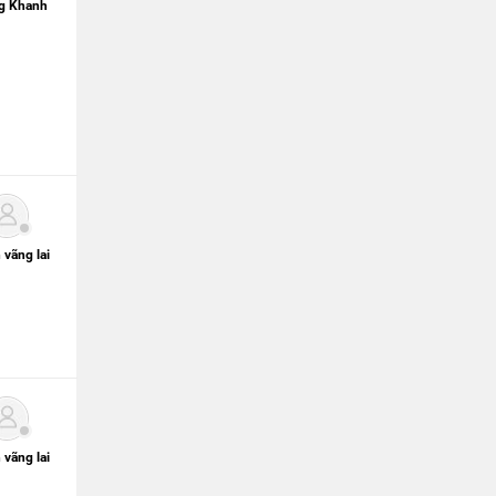
g Khanh
 vãng lai
 vãng lai