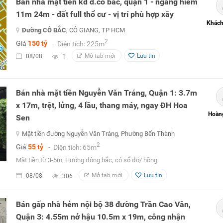
Bán nhà mặt tiền kd đ.cô bắc, quận 1 - ngang hiếm
11m 24m - đất full thổ cư - vị trí phù hợp xây
Khách
Đường CÔ BẮC
, CÔ GIANG, TP HCM
2
Giá
150 tỷ
- Diện tích: 225m
Mở tab mới
Lưu tin
08/08
1
Bán nhà mặt tiền Nguyễn Văn Tráng, Quận 1: 3.7m
x 17m, trệt, lửng, 4 lầu, thang máy, ngay ĐH Hoa
Hoàn
Sen
Mặt tiền đường Nguyễn Văn Tráng, Phường Bến Thành
2
Giá
55 tỷ
- Diện tích: 65m
Mặt tiền từ 3-5m, Hướng đông bắc, có sổ đỏ/ hồng
Mở tab mới
Lưu tin
08/08
306
Bán gấp nhà hẻm nội bộ 38 đường Trần Cao Vân,
Quận 3: 4.55m nở hậu 10.5m x 19m, công nhận