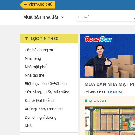
VỀ TRANG CHỦ
Mua bán nhà đất
LỌC TIN THEO
Căn hộ chung cư
Nhà riêng
Nhà mặt phố
Nhà tập thể
Biệt thự/Liền kề/Đất nền
MUA BÁN NHÀ MẶT PH
Cửa hàng/ Ki ốt/ Mặt bằng
Có 993 tin tại
TP HCM
Đất ở/ Đất thổ cư
Mua tin VIP
Xưởng/ Kho/Trang trại
Du lịch nghỉ dưỡng
Khác