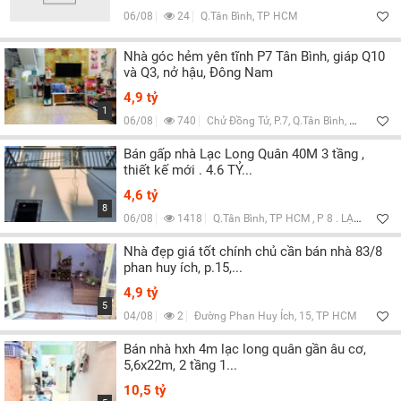
Lọc
06/08
24
Q.Tân Bình, TP HCM
Nhà góc hẻm yên tĩnh P7 Tân Bình, giáp Q10
và Q3, nở hậu, Đông Nam
4,9 tỷ
1
06/08
740
Chử Đồng Tử, P.7, Q.Tân Bình, TP HCM
Bán gấp nhà Lạc Long Quân 40M 3 tầng ,
thiết kế mới . 4.6 TỶ...
4,6 tỷ
8
06/08
1418
Q.Tân Bình, TP HCM , P 8 . LẠC LONG QUÂN
Nhà đẹp giá tốt chính chủ cần bán nhà 83/8
phan huy ích, p.15,...
4,9 tỷ
5
04/08
2
Đường Phan Huy Ích, 15, TP HCM
Bán nhà hxh 4m lạc long quân gần âu cơ,
5,6x22m, 2 tầng 1...
10,5 tỷ