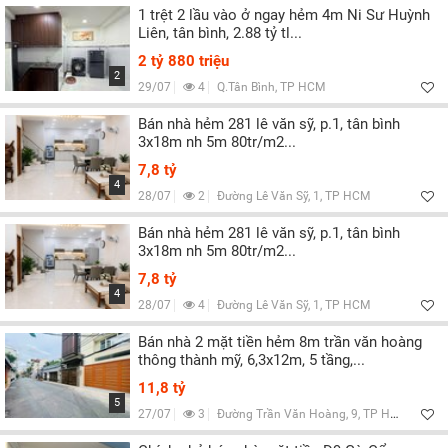
1 trệt 2 lầu vào ở ngay hẻm 4m Ni Sư Huỳnh
Liên, tân bình, 2.88 tỷ tl...
2 tỷ 880 triệu
2
29/07
4
Q.Tân Bình, TP HCM
Bán nhà hẻm 281 lê văn sỹ, p.1, tân bình
3x18m nh 5m 80tr/m2...
7,8 tỷ
4
28/07
2
Đường Lê Văn Sỹ, 1, TP HCM
Bán nhà hẻm 281 lê văn sỹ, p.1, tân bình
3x18m nh 5m 80tr/m2...
7,8 tỷ
4
28/07
4
Đường Lê Văn Sỹ, 1, TP HCM
Bán nhà 2 mặt tiền hẻm 8m trần văn hoàng
thông thành mỹ, 6,3x12m, 5 tầng,...
11,8 tỷ
5
27/07
3
Đường Trần Văn Hoàng, 9, TP HCM