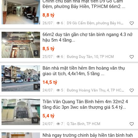
Chính chủ bán nhà mặt tiền D9 Gò Cẩm
Đệm, phường Bảy Hiền, TP.HCM 66m2 ...
8,8 tỷ
5
26/07
6
D9 Gò Cẩm Đệm, phường Bảy Hiền, TP HCM
66m2 duy tân gần chợ tân bình ngang 4.3 nở
hậu 5m 4 tầng...
8,5 tỷ
5
25/07
6
Đường Duy Tân, 10, TP HCM
Bán nhà mặt tiền hẻm 8m hoàng văn thụ
giao út tịch, 4,4x14m, 5 tầng ...
14,5 tỷ
5
24/07
5
Đường Hoàng Văn Thụ, 4, TP HCM
Trần Văn Quang Tân Bình hẻm 4m 32m2 4
tầng đúc 3pn 3wc sân thượng giá 5.4 tỷ...
5,4 tỷ
10
24/07
7
Q.Tân Bình, TP HCM
Nhà ngay trường chinh bảy hiền tân bình hxh