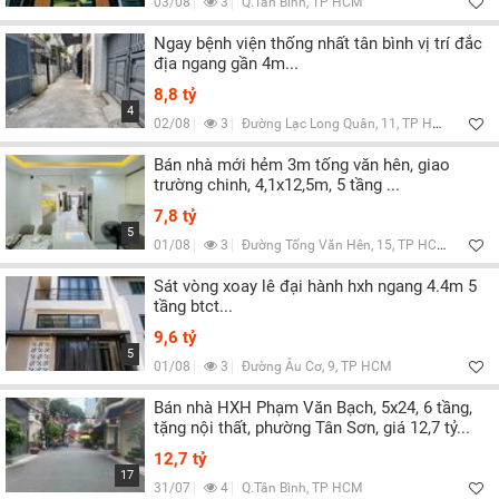
03/08
3
Q.Tân Bình, TP HCM
Ngay bệnh viện thống nhất tân bình vị trí đắc
địa ngang gần 4m...
8,8 tỷ
4
02/08
3
Đường Lạc Long Quân, 11, TP HCM
Bán nhà mới hẻm 3m tống văn hên, giao
trường chinh, 4,1x12,5m, 5 tầng ...
7,8 tỷ
5
01/08
3
Đường Tống Văn Hên, 15, TP HCM
Sát vòng xoay lê đại hành hxh ngang 4.4m 5
tầng btct...
9,6 tỷ
5
01/08
3
Đường Âu Cơ, 9, TP HCM
Bán nhà HXH Phạm Văn Bạch, 5x24, 6 tầng,
tặng nội thất, phường Tân Sơn, giá 12,7 tỷ...
12,7 tỷ
17
31/07
4
Q.Tân Bình, TP HCM