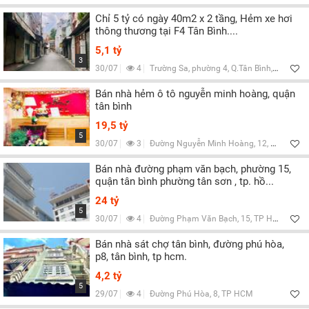
Chỉ 5 tỷ có ngày 40m2 x 2 tầng, Hẻm xe hơi
thông thương tại F4 Tân Bình....
5,1 tỷ
3
30/07
4
Trường Sa, phường 4, Q.Tân Bình, TP HCM
Bán nhà hẻm ô tô nguyễn minh hoàng, quận
tân bình
19,5 tỷ
5
30/07
3
Đường Nguyễn Minh Hoàng, 12, TP HCM
Bán nhà đường phạm văn bạch, phường 15,
quận tân bình phường tân sơn , tp. hồ...
24 tỷ
5
30/07
4
Đường Phạm Văn Bạch, 15, TP HCM
Bán nhà sát chợ tân bình, đường phú hòa,
p8, tân bình, tp hcm.
4,2 tỷ
5
29/07
4
Đường Phú Hòa, 8, TP HCM