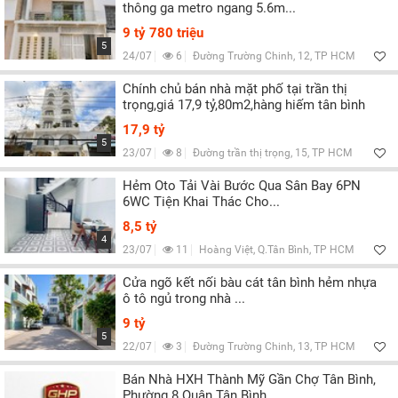
thông ga metro ngang 5.6m...
9 tỷ 780 triệu
5
24/07
6
Đường Trường Chinh, 12, TP HCM
Chính chủ bán nhà mặt phố tại trần thị
trọng,giá 17,9 tỷ,80m2,hàng hiếm tân bình
17,9 tỷ
5
23/07
8
Đường trần thị trọng, 15, TP HCM
Hẻm Oto Tải Vài Bước Qua Sân Bay 6PN
6WC Tiện Khai Thác Cho...
8,5 tỷ
4
23/07
11
Hoàng Việt, Q.Tân Bình, TP HCM
Cửa ngõ kết nối bàu cát tân bình hẻm nhựa
ô tô ngủ trong nhà ...
9 tỷ
5
22/07
3
Đường Trường Chinh, 13, TP HCM
Bán Nhà HXH Thành Mỹ Gần Chợ Tân Bình,
Phường 8 Quận Tân Bình.