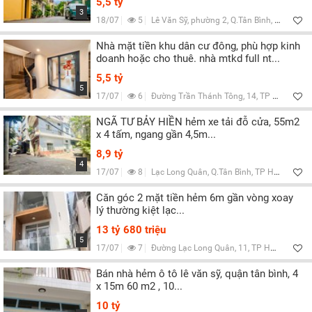
5,5 tỷ
3
18/07
5
Lê Văn Sỹ, phường 2, Q.Tân Bình, TP HCM
Nhà mặt tiền khu dân cư đông, phù hợp kinh
doanh hoặc cho thuê. nhà mtkd full nt...
5,5 tỷ
5
17/07
6
Đường Trần Thánh Tông, 14, TP HCM
NGÃ TƯ BẢY HIỀN hẻm xe tải đỗ cửa, 55m2
x 4 tấm, ngang gần 4,5m...
8,9 tỷ
4
17/07
8
Lạc Long Quân, Q.Tân Bình, TP HCM
Căn góc 2 mặt tiền hẻm 6m gần vòng xoay
lý thường kiệt lạc...
13 tỷ 680 triệu
5
17/07
7
Đường Lạc Long Quân, 11, TP HCM
Bán nhà hẻm ô tô lê văn sỹ, quận tân bình, 4
x 15m 60 m2 , 10...
10 tỷ