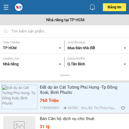
Đăng tin
Nhà riêng tại TP HCM
TỈNH THÀNH
CHUYÊN MỤC
TP HCM
Mua Bán nhà đất
CHỦNG LOẠI
QUẬN HUYỆN
Nhà riêng
Q.Tân Bình
DIỆN TÍCH
MỨC GIÁ
Tất cả
Tất cả
Đất dự án Cát Tường Phú Hưng -Tp Đồng
HƯỚNG
MẶT TIỀN
Xoài, Bình Phước
Tất cả
Tất cả
760 Triệu
GIẤY TỜ PHÁP LÝ
1785985801
34783
Khu Đô Thị Phức Hợp Cát Tường Phú Hưng, Bình Phước
Có sổ đỏ/ hồng,
Bán Căn hộ dịch vụ cho thuê.
31 tỷ