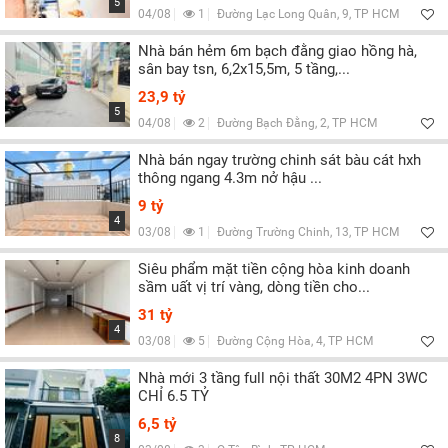
5
04/08
1
Đường Lạc Long Quân, 9, TP HCM
Nhà bán hẻm 6m bạch đằng giao hồng hà,
sân bay tsn, 6,2x15,5m, 5 tầng,...
23,9 tỷ
5
04/08
2
Đường Bạch Đằng, 2, TP HCM
Nhà bán ngay trường chinh sát bàu cát hxh
thông ngang 4.3m nở hậu ...
9 tỷ
4
03/08
1
Đường Trường Chinh, 13, TP HCM
Siêu phẩm mặt tiền cộng hòa kinh doanh
sầm uất vị trí vàng, dòng tiền cho...
31 tỷ
4
03/08
5
Đường Cộng Hòa, 4, TP HCM
Nhà mới 3 tầng full nội thất 30M2 4PN 3WC
CHỈ 6.5 TỶ
6,5 tỷ
8