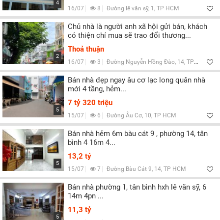
4
16/07
8
Đường lê văn sỹ, 1, TP HCM
Chủ nhà là người anh xã hội gửi bán, khách
có thiện chí mua sẽ trao đổi thương...
Thoả thuận
2
16/07
3
Đường Nguyễn Hồng Đào, 14, TP HCM
Bán nhà đẹp ngay âu cơ lạc long quân nhà
mới 4 tầng, hẻm...
7 tỷ 320 triệu
5
15/07
6
Đường Âu Cơ, 10, TP HCM
Bán nhà hẻm 6m bàu cát 9 , phường 14, tân
bình 4 16m 4...
13,2 tỷ
5
15/07
7
Đường Bàu Cát 9, 14, TP HCM
Bán nhà phường 1, tân bình hxh lê văn sỹ, 6
14m 4pn ...
11,3 tỷ
5