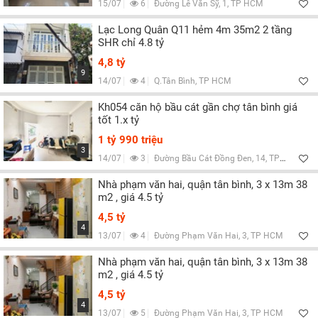
15/07
6
Đường Lê Văn Sỹ, 1, TP HCM
Lạc Long Quân Q11 hẻm 4m 35m2 2 tầng
SHR chỉ 4.8 tỷ
4,8 tỷ
9
14/07
4
Q.Tân Bình, TP HCM
Kh054 căn hộ bầu cát gần chợ tân bình giá
tốt 1.x tỷ
1 tỷ 990 triệu
3
14/07
3
Đường Bầu Cát Đồng Đen, 14, TP HCM
Nhà phạm văn hai, quận tân bình, 3 x 13m 38
m2 , giá 4.5 tỷ
4,5 tỷ
4
13/07
4
Đường Phạm Văn Hai, 3, TP HCM
Nhà phạm văn hai, quận tân bình, 3 x 13m 38
m2 , giá 4.5 tỷ
4,5 tỷ
4
13/07
5
Đường Phạm Văn Hai, 3, TP HCM