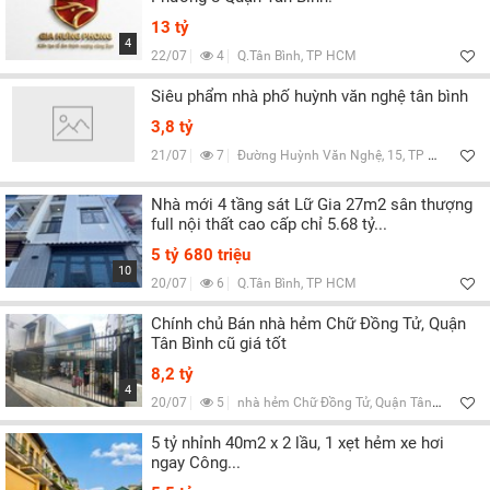
13 tỷ
4
22/07
4
Q.Tân Bình, TP HCM
Siêu phẩm nhà phố huỳnh văn nghệ tân bình
3,8 tỷ
21/07
7
Đường Huỳnh Văn Nghệ, 15, TP HCM
Nhà mới 4 tầng sát Lữ Gia 27m2 sân thượng
full nội thất cao cấp chỉ 5.68 tỷ...
5 tỷ 680 triệu
10
20/07
6
Q.Tân Bình, TP HCM
Chính chủ Bán nhà hẻm Chữ Đồng Tử, Quận
Tân Bình cũ giá tốt
8,2 tỷ
4
20/07
5
nhà hẻm Chữ Đồng Tử, Quận Tân Bình (cũ)
5 tỷ nhỉnh 40m2 x 2 lầu, 1 xẹt hẻm xe hơi
ngay Công...