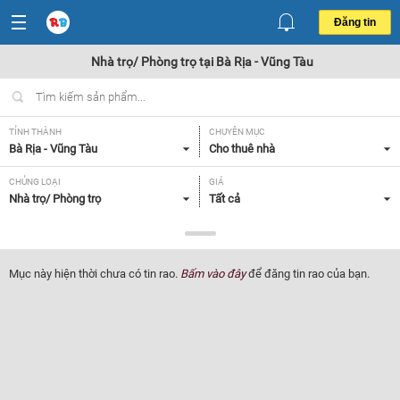
Đăng tin
Nhà trọ/ Phòng trọ tại Bà Rịa - Vũng Tàu
TỈNH THÀNH
CHUYÊN MỤC
Bà Rịa - Vũng Tàu
Cho thuê nhà
CHỦNG LOẠI
GIÁ
Nhà trọ/ Phòng trọ
Tất cả
TIỆN ÍCH
Tất cả
Mục này hiện thời chưa có tin rao.
Bấm vào đây
để đăng tin rao của bạn.
Lọc