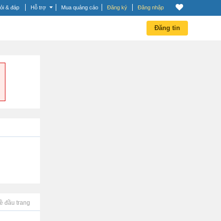
ỏi & đáp
Hỗ trợ
Mua quảng cáo
Đăng ký
Đăng nhập
Đăng tin
ề đầu trang