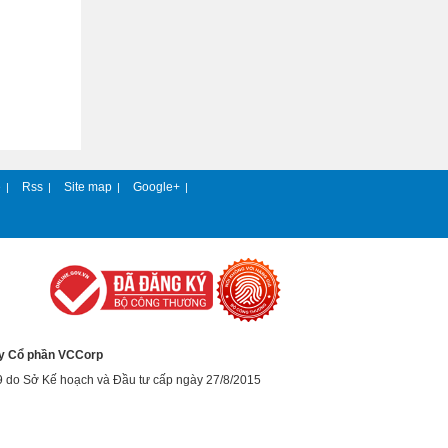
e
Rss
Site map
Google+
|
|
|
|
y Cổ phần VCCorp
9 do Sở Kế hoạch và Đầu tư cấp ngày 27/8/2015