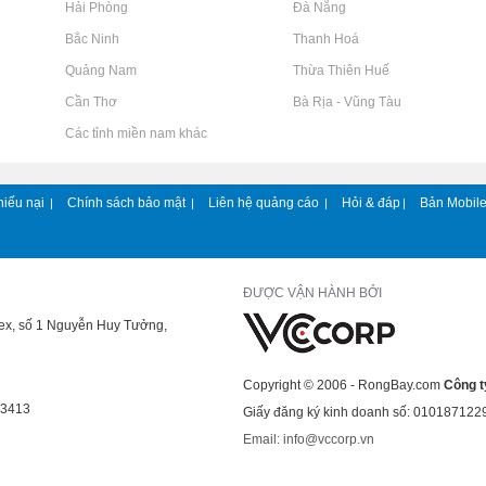
Rao vặt tại Hải Phòng
Rao vặt tại Đà Nẵng
Rao vặt tại Bắc Ninh
Rao vặt tại Thanh Hoá
Rao vặt tại Quảng Nam
Rao vặt tại Thừa Thiên Huế
Rao vặt tại Cần Thơ
Rao vặt tại Bà Rịa - Vũng Tàu
Rao vặt tại Các tỉnh miền nam khác
hiếu nại
Chính sách bảo mật
Liên hệ quảng cáo
Hỏi & đáp
Bản Mobil
|
|
|
|
ĐƯỢC VẬN HÀNH BỞI
lex, số 1 Nguyễn Huy Tưởng,
Copyright © 2006 - RongBay.com
Công t
43413
Giấy đăng ký kinh doanh số: 010187122
Email: info@vccorp.vn