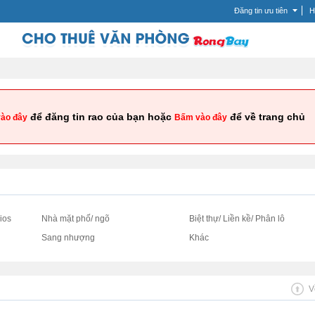
Đăng tin ưu tiên
H
để đăng tin rao của bạn hoặc
để về trang chủ
ào đây
Bấm vào đây
ios
Nhà mặt phố/ ngõ
Biệt thự/ Liền kề/ Phân lô
Sang nhượng
Khác
V