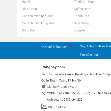
Rao vặt tại Hà Nội
Rao vặt tại TP.Hồ Chí Minh
Rao vặt tại Hải Dương
Rao vặt tại Quảng Ninh
Rao vặt tại Các tỉnh miền bắc khác
Rao vặt tại Khánh Hoà
Rao vặt tại Các tỉnh miền trung khác
Rao vặt tại Bình Dương
Rao vặt tại Đồng Nai
Rao vặt tại Long An
New
Quy định, chính sách k
Quy chế Rồng Bay
|
Tìm kiếm nhanh
Rongbay.com
Tầng 17 Tòa nhà Center Building - Hapulico Comp
Quận Thanh Xuân, TP Hà Nội.
Lienhe@rongbay.com
CSKH: 024 73095555 (Ext: 456). Fax: 024 397
Kinh doanh: 0936 194 226
0936 194 226