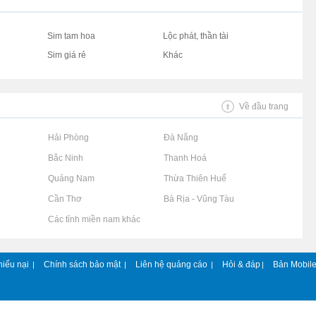
Sim tam hoa
Lộc phát, thần tài
Sim giá rẻ
Khác
Về đầu trang
Rao vặt tại Hải Phòng
Rao vặt tại Đà Nẵng
Rao vặt tại Bắc Ninh
Rao vặt tại Thanh Hoá
Rao vặt tại Quảng Nam
Rao vặt tại Thừa Thiên Huế
Rao vặt tại Cần Thơ
Rao vặt tại Bà Rịa - Vũng Tàu
Rao vặt tại Các tỉnh miền nam khác
hiếu nại
Chính sách bảo mật
Liên hệ quảng cáo
Hỏi & đáp
Bản Mobil
|
|
|
|