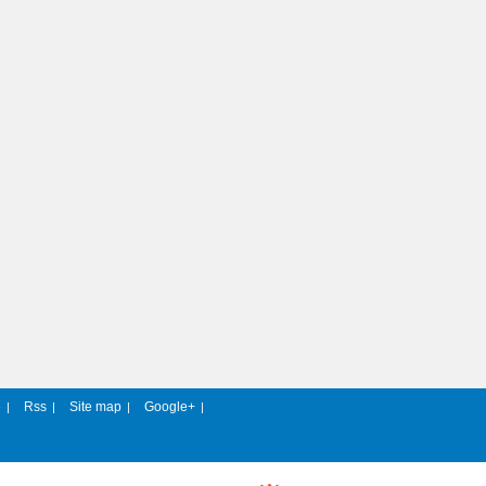
e
Rss
Site map
Google+
|
|
|
|