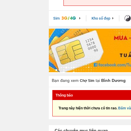
Sim
Kho số đẹp
Bạn đang xem
tại
Bình Dương
Chợ Sim
Thông báo
Trang này hiện thời chưa có tin rao.
Bấm và
Các chuyên mục liên quan