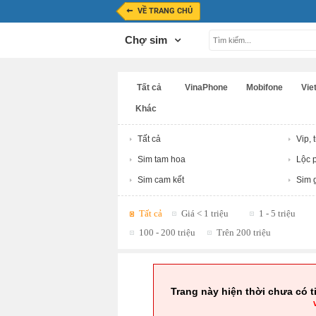
VỀ TRANG CHỦ
Chợ sim
Tất cả
VinaPhone
Mobifone
Viet
Khác
Tất cả
Vip, 
Sim tam hoa
Lộc p
Sim cam kết
Sim g
Tất cả
Giá < 1 triệu
1 - 5 triệu
100 - 200 triệu
Trên 200 triệu
Trang này hiện thời chưa có t