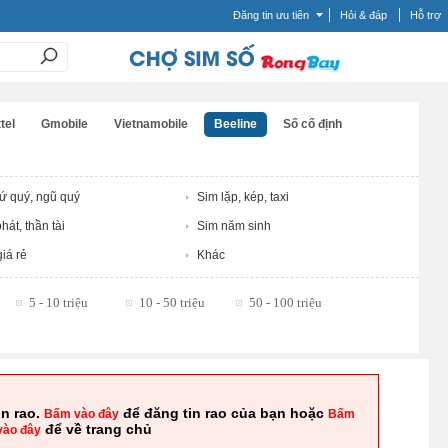
Đăng tin ưu tiên
Hỏi & đáp
Hỗ trợ
tel
Gmobile
Vietnamobile
Beeline
Số cố định
tứ quý, ngũ quý
Sim lặp, kép, taxi
hát, thần tài
Sim năm sinh
iá rẻ
Khác
5 - 10 triệu
10 - 50 triệu
50 - 100 triệu
in rao.
để đăng tin rao của bạn hoặc
Bấm vào đây
Bấm
để về trang chủ
vào đây