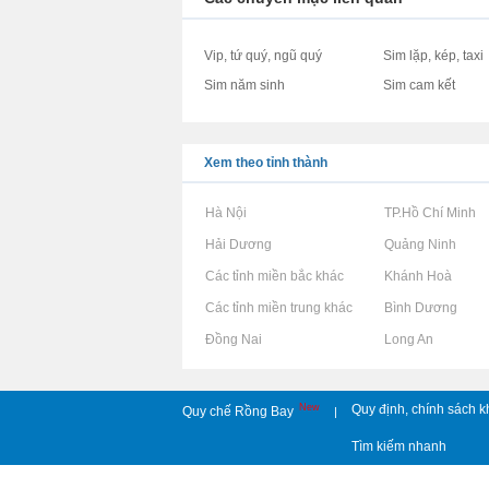
Vip, tứ quý, ngũ quý
Sim lặp, kép, taxi
Sim năm sinh
Sim cam kết
Xem theo tỉnh thành
Rao vặt tại Hà Nội
Rao vặt tại TP.Hồ Chí Minh
Rao vặt tại Hải Dương
Rao vặt tại Quảng Ninh
Rao vặt tại Các tỉnh miền bắc khác
Rao vặt tại Khánh Hoà
Rao vặt tại Các tỉnh miền trung khác
Rao vặt tại Bình Dương
Rao vặt tại Đồng Nai
Rao vặt tại Long An
New
Quy định, chính sách k
Quy chế Rồng Bay
|
Tìm kiếm nhanh