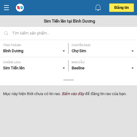
Đăng tin
Sim Tiến lên tại Bình Dương
TỈNH THÀNH
CHUYÊN MỤC
Bình Dương
Chợ Sim
CHỦNG LOẠI
NHU CẦU
Sim Tiến lên
Beeline
GIÁ
Tất cả
Mục này hiện thời chưa có tin rao.
Bấm vào đây
để đăng tin rao của bạn.
Lọc