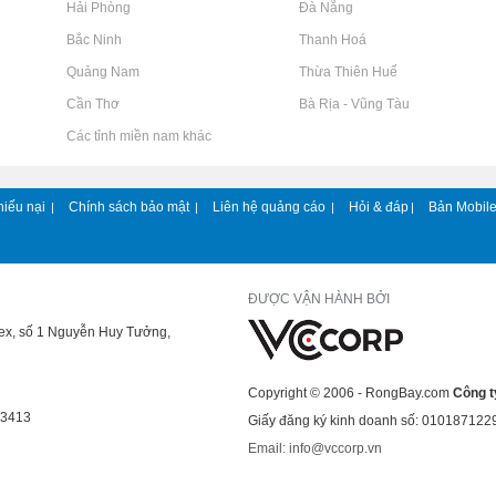
Rao vặt tại Hải Phòng
Rao vặt tại Đà Nẵng
Rao vặt tại Bắc Ninh
Rao vặt tại Thanh Hoá
Rao vặt tại Quảng Nam
Rao vặt tại Thừa Thiên Huế
Rao vặt tại Cần Thơ
Rao vặt tại Bà Rịa - Vũng Tàu
Rao vặt tại Các tỉnh miền nam khác
hiếu nại
Chính sách bảo mật
Liên hệ quảng cáo
Hỏi & đáp
Bản Mobil
|
|
|
|
ĐƯỢC VẬN HÀNH BỞI
lex, số 1 Nguyễn Huy Tưởng,
Copyright © 2006 - RongBay.com
Công t
43413
Giấy đăng ký kinh doanh số: 010187122
Email: info@vccorp.vn