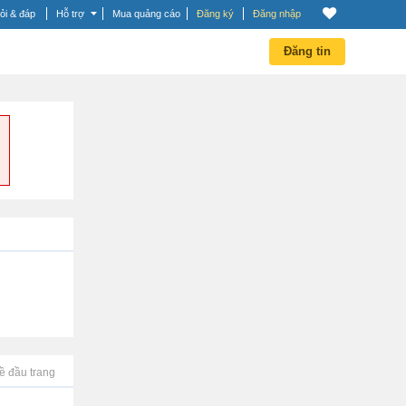
ỏi & đáp
Hỗ trợ
Mua quảng cáo
Đăng ký
Đăng nhập
Đăng tin
ề đầu trang