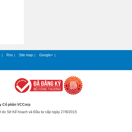
e
Rss
Site map
Google+
|
|
|
|
y Cổ phần VCCorp
9 do Sở Kế hoạch và Đầu tư cấp ngày 27/8/2015