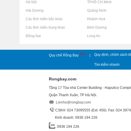
Rao vặt tại Hà Nội
Rao vặt tại TP.Hồ Chí Minh
Rao vặt tại Hải Dương
Rao vặt tại Quảng Ninh
Rao vặt tại Các tỉnh miền bắc khác
Rao vặt tại Khánh Hoà
Rao vặt tại Các tỉnh miền trung khác
Rao vặt tại Bình Dương
Rao vặt tại Đồng Nai
Rao vặt tại Long An
New
Quy định, chính sách k
Quy chế Rồng Bay
|
Tìm kiếm nhanh
Rongbay.com
Tầng 17 Tòa nhà Center Building - Hapulico Comp
Quận Thanh Xuân, TP Hà Nội.
Lienhe@rongbay.com
CSKH: 024 73095555 (Ext: 456). Fax: 024 397
Kinh doanh: 0936 194 226
0936 194 226