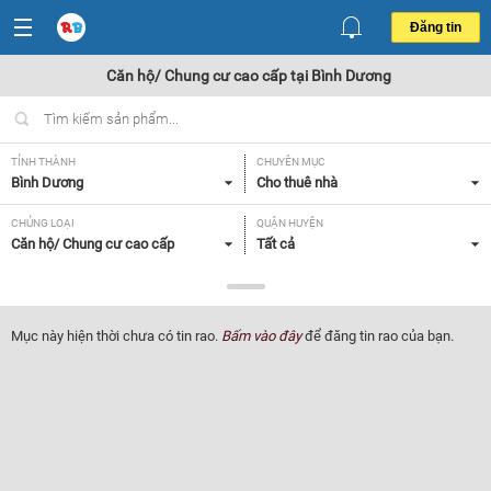
Đăng tin
Căn hộ/ Chung cư cao cấp tại Bình Dương
TỈNH THÀNH
CHUYÊN MỤC
Bình Dương
Cho thuê nhà
CHỦNG LOẠI
QUẬN HUYỆN
Căn hộ/ Chung cư cao cấp
Tất cả
GIÁ
DIỆN TÍCH
Tất cả
Tất cả
Mục này hiện thời chưa có tin rao.
Bấm vào đây
để đăng tin rao của bạn.
SỐ PHÒNG NGỦ
ĐỒ DÙNG TRONG NHÀ
Tất cả
Tất cả
Lọc