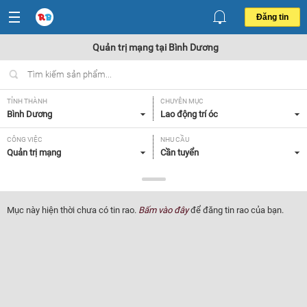
Đăng tin
Quản trị mạng tại Bình Dương
TỈNH THÀNH
CHUYÊN MỤC
Bình Dương
Lao động trí óc
CÔNG VIỆC
NHU CẦU
Quản trị mạng
Cần tuyển
LOẠI HÌNH
Tất cả
Mục này hiện thời chưa có tin rao.
Bấm vào đây
để đăng tin rao của bạn.
Lọc