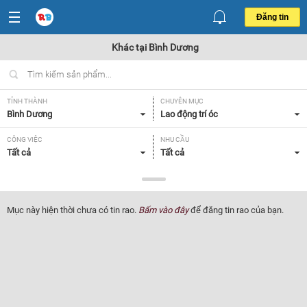
Đăng tin
Khác tại Bình Dương
TỈNH THÀNH
CHUYÊN MỤC
Bình Dương
Lao động trí óc
CÔNG VIỆC
NHU CẦU
Tất cả
Tất cả
LOẠI HÌNH
Tất cả
Mục này hiện thời chưa có tin rao.
Bấm vào đây
để đăng tin rao của bạn.
Lọc