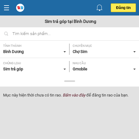
Đăng tin
Sim trả góp tại Bình Dương
TỈNH THÀNH
CHUYÊN MỤC
Bình Dương
Chợ Sim
CHỦNG LOẠI
NHU CẦU
Sim trả góp
Gmobile
GIÁ
Tất cả
Mục này hiện thời chưa có tin rao.
Bấm vào đây
để đăng tin rao của bạn.
Lọc