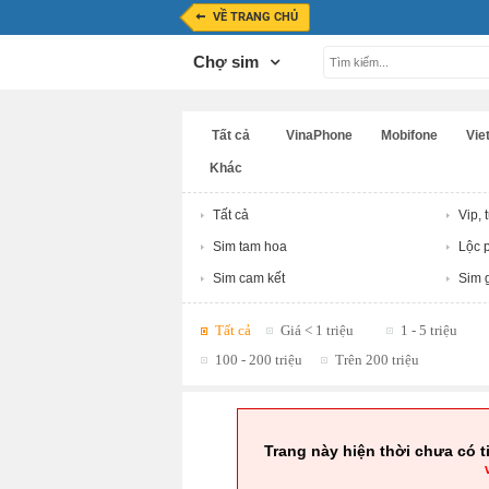
VỀ TRANG CHỦ
Chợ sim
Tất cả
VinaPhone
Mobifone
Viet
Khác
Tất cả
Vip, 
Sim tam hoa
Lộc p
Sim cam kết
Sim g
Tất cả
Giá < 1 triệu
1 - 5 triệu
100 - 200 triệu
Trên 200 triệu
Trang này hiện thời chưa có t