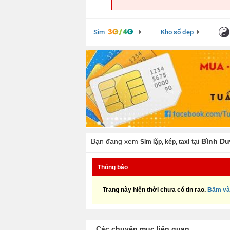
Sim
Kho số đẹp
Bạn đang xem
tại
Bình D
Sim lặp, kép, taxi
Thông báo
Trang này hiện thời chưa có tin rao.
Bấm và
Các chuyên mục liên quan