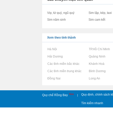
Vip, tứ quý, ngũ quý
Sim lặp, kép, taxi
Sim năm sinh
Sim cam kết
Xem theo tỉnh thành
Rao vặt tại Hà Nội
Rao vặt tại TP.Hồ Chí Minh
Rao vặt tại Hải Dương
Rao vặt tại Quảng Ninh
Rao vặt tại Các tỉnh miền bắc khác
Rao vặt tại Khánh Hoà
Rao vặt tại Các tỉnh miền trung khác
Rao vặt tại Bình Dương
Rao vặt tại Đồng Nai
Rao vặt tại Long An
New
Quy định, chính sách k
Quy chế Rồng Bay
|
Tìm kiếm nhanh