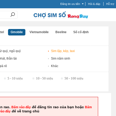
Đăng tin ưu tiên
Hỏi & đáp
Hỗ trợ
tel
Gmobile
Vietnamobile
Beeline
Số cố định
tứ quý, ngũ quý
Sim lặp, kép, taxi
hát, thần tài
Sim năm sinh
iá rẻ
Khác
5 - 10 triệu
10 - 50 triệu
50 - 100 triệu
in rao.
để đăng tin rao của bạn hoặc
Bấm vào đây
Bấm
để về trang chủ
vào đây