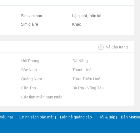
Sim tam hoa
Lộc phát, thần tài
Sim giá rẻ
Khác
Về đầu trang
Rao vặt tại Hải Phòng
Rao vặt tại Đà Nẵng
Rao vặt tại Bắc Ninh
Rao vặt tại Thanh Hoá
Rao vặt tại Quảng Nam
Rao vặt tại Thừa Thiên Huế
Rao vặt tại Cần Thơ
Rao vặt tại Bà Rịa - Vũng Tàu
Rao vặt tại Các tỉnh miền nam khác
hiếu nại
Chính sách bảo mật
Liên hệ quảng cáo
Hỏi & đáp
Bản Mobil
|
|
|
|