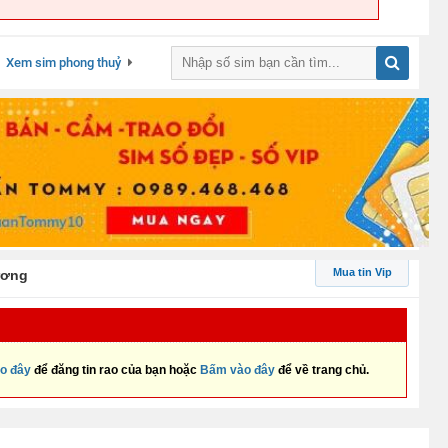
Xem sim phong thuỷ
Mua tin Vip
ương
o đây
để đăng tin rao của bạn hoặc
Bấm vào đây
để về trang chủ.