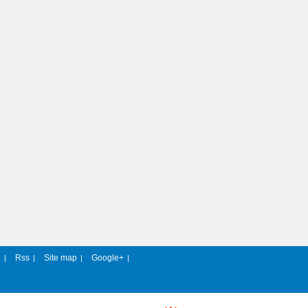
e
Rss
Site map
Google+
|
|
|
|