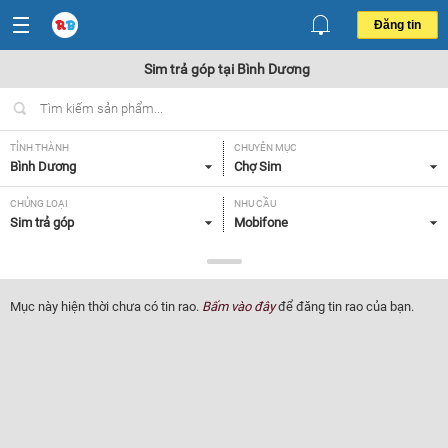
Đăng tin
Sim trả góp tại Bình Dương
TỈNH THÀNH
CHUYÊN MỤC
Bình Dương
Chợ Sim
CHỦNG LOẠI
NHU CẦU
Sim trả góp
Mobifone
GIÁ
1 - 5 triệu
Mục này hiện thời chưa có tin rao.
Bấm vào đây
để đăng tin rao của bạn.
Lọc