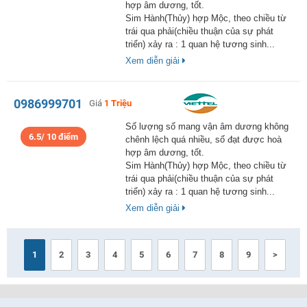
hợp âm dương, tốt.
Sim Hành(Thủy) hợp Mộc, theo chiều từ
trái qua phải(chiều thuận của sự phát
triển) xảy ra : 1 quan hệ tương sinh...
Xem diễn giải
0986999701
Giá
1 Triệu
Số lượng số mang vận âm dương không
6.5/ 10 điểm
chênh lệch quá nhiều, số đạt được hoà
hợp âm dương, tốt.
Sim Hành(Thủy) hợp Mộc, theo chiều từ
trái qua phải(chiều thuận của sự phát
triển) xảy ra : 1 quan hệ tương sinh...
Xem diễn giải
1
2
3
4
5
6
7
8
9
>