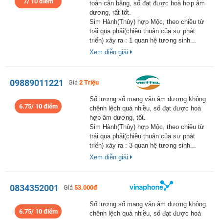
7/ 10 điểm
toàn cân bằng, số đạt được hoà hợp âm
dương, rất tốt.
Sim Hành(Thủy) hợp Mộc, theo chiều từ
trái qua phải(chiều thuận của sự phát
triển) xảy ra : 1 quan hệ tương sinh...
Xem diễn giải
09889011221
Giá
2 Triệu
Số lượng số mang vận âm dương không
6.75/ 10 điểm
chênh lệch quá nhiều, số đạt được hoà
hợp âm dương, tốt.
Sim Hành(Thủy) hợp Mộc, theo chiều từ
trái qua phải(chiều thuận của sự phát
triển) xảy ra : 3 quan hệ tương sinh...
Xem diễn giải
0834352001
Giá
53.000đ
Số lượng số mang vận âm dương không
6.75/ 10 điểm
chênh lệch quá nhiều, số đạt được hoà