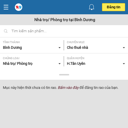
Đăng tin
Nhà trọ/ Phòng trọ tại Bình Dương
TỈNH THÀNH
CHUYÊN MỤC
Bình Dương
Cho thuê nhà
CHỦNG LOẠI
QUẬN HUYỆN
Nhà trọ/ Phòng trọ
H.Tân Uyên
GIÁ
TIỆN ÍCH
Từ 1.5-3 triệu,
Tất cả
Mục này hiện thời chưa có tin rao.
Bấm vào đây
để đăng tin rao của bạn.
Lọc