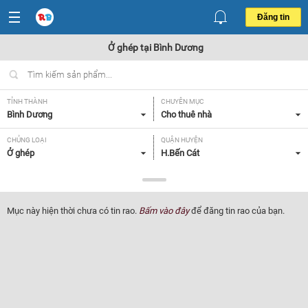
Đăng tin
Ở ghép tại Bình Dương
TỈNH THÀNH
CHUYÊN MỤC
Bình Dương
Cho thuê nhà
CHỦNG LOẠI
QUẬN HUYỆN
Ở ghép
H.Bến Cát
GIÁ
TIỆN ÍCH
Tất cả
Tất cả
Mục này hiện thời chưa có tin rao.
Bấm vào đây
để đăng tin rao của bạn.
TÌM NGƯỜI Ở GHÉP
Tất cả
Lọc