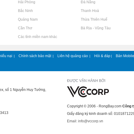
Rao vặt tại Hải Phòng
Rao vặt tại Đà Nẵng
Rao vặt tại Bắc Ninh
Rao vặt tại Thanh Hoá
Rao vặt tại Quảng Nam
Rao vặt tại Thừa Thiên Huế
Rao vặt tại Cần Thơ
Rao vặt tại Bà Rịa - Vũng Tàu
Rao vặt tại Các tỉnh miền nam khác
hiếu nại
Chính sách bảo mật
Liên hệ quảng cáo
Hỏi & đáp
Bản Mobil
|
|
|
|
ĐƯỢC VẬN HÀNH BỞI
lex, số 1 Nguyễn Huy Tưởng,
Copyright © 2006 - RongBay.com
Công t
43413
Giấy đăng ký kinh doanh số: 010187122
Email: info@vccorp.vn