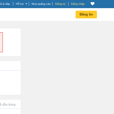
ỏi & đáp
Hỗ trợ
Mua quảng cáo
Đăng ký
Đăng nhập
Đăng tin
ề đầu trang