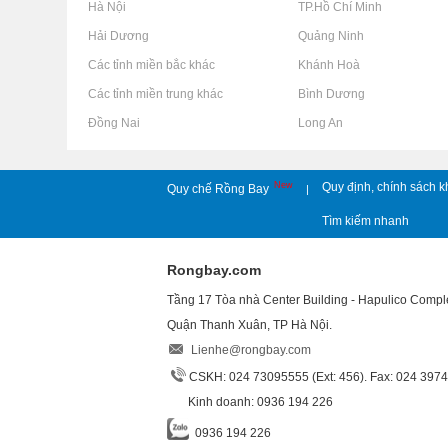
Rao vặt tại Hà Nội
Rao vặt tại TP.Hồ Chí Minh
Rao vặt tại Hải Dương
Rao vặt tại Quảng Ninh
Rao vặt tại Các tỉnh miền bắc khác
Rao vặt tại Khánh Hoà
Rao vặt tại Các tỉnh miền trung khác
Rao vặt tại Bình Dương
Rao vặt tại Đồng Nai
Rao vặt tại Long An
New
Quy định, chính sách k
Quy chế Rồng Bay
|
Tìm kiếm nhanh
Rongbay.com
Tầng 17 Tòa nhà Center Building - Hapulico Comp
Quận Thanh Xuân, TP Hà Nội.
Lienhe@rongbay.com
CSKH: 024 73095555 (Ext: 456). Fax: 024 397
Kinh doanh: 0936 194 226
0936 194 226