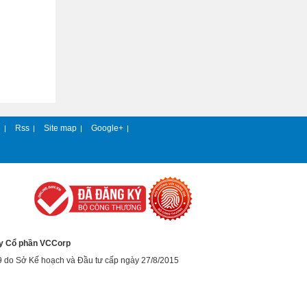
e
Rss
Site map
Google+
|
|
|
|
y Cổ phần VCCorp
9 do Sở Kế hoạch và Đầu tư cấp ngày 27/8/2015