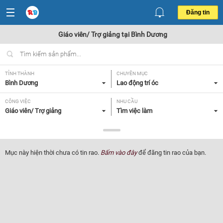
Đăng tin
Giáo viên/ Trợ giảng tại Bình Dương
TỈNH THÀNH
CHUYÊN MỤC
Bình Dương
Lao động trí óc
CÔNG VIỆC
NHU CẦU
Giáo viên/ Trợ giảng
Tìm việc làm
LOẠI HÌNH
Tất cả
Mục này hiện thời chưa có tin rao.
Bấm vào đây
để đăng tin rao của bạn.
Lọc