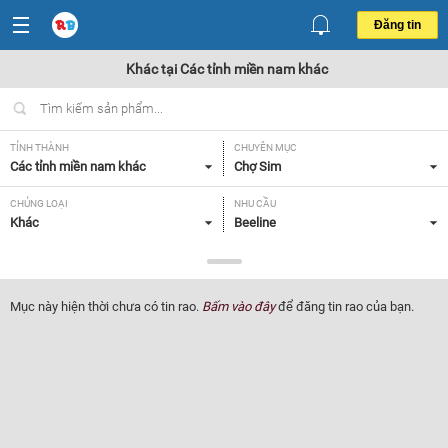
Đăng tin
Khác tại Các tỉnh miền nam khác
TỈNH THÀNH
CHUYÊN MỤC
Các tỉnh miền nam khác
Chợ Sim
CHỦNG LOẠI
NHU CẦU
Khác
Beeline
GIÁ
Tất cả
Mục này hiện thời chưa có tin rao.
Bấm vào đây
để đăng tin rao của bạn.
Lọc