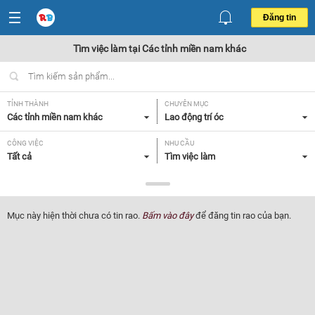
Đăng tin
Tìm việc làm tại Các tỉnh miền nam khác
TỈNH THÀNH
CHUYÊN MỤC
Các tỉnh miền nam khác
Lao động trí óc
CÔNG VIỆC
NHU CẦU
Tất cả
Tìm việc làm
LOẠI HÌNH
Tất cả
Mục này hiện thời chưa có tin rao.
Bấm vào đây
để đăng tin rao của bạn.
Lọc