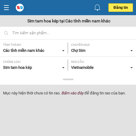
Đăng tin
Sim tam hoa kép tại Các tỉnh miền nam khác
TỈNH THÀNH
CHUYÊN MỤC
Các tỉnh miền nam khác
Chợ Sim
CHỦNG LOẠI
NHU CẦU
Sim tam hoa kép
Vietnamobile
GIÁ
Tất cả
Mục này hiện thời chưa có tin rao.
Bấm vào đây
để đăng tin rao của bạn.
Lọc