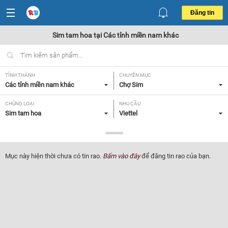
Đăng tin
Sim tam hoa tại Các tỉnh miền nam khác
TỈNH THÀNH
CHUYÊN MỤC
Các tỉnh miền nam khác
Chợ Sim
CHỦNG LOẠI
NHU CẦU
Sim tam hoa
Viettel
GIÁ
Tất cả
Mục này hiện thời chưa có tin rao.
Bấm vào đây
để đăng tin rao của bạn.
Lọc