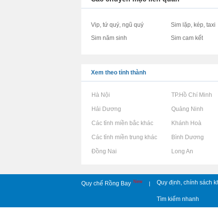
Vip, tứ quý, ngũ quý
Sim lặp, kép, taxi
Sim năm sinh
Sim cam kết
Xem theo tỉnh thành
Rao vặt tại Hà Nội
Rao vặt tại TP.Hồ Chí Minh
Rao vặt tại Hải Dương
Rao vặt tại Quảng Ninh
Rao vặt tại Các tỉnh miền bắc khác
Rao vặt tại Khánh Hoà
Rao vặt tại Các tỉnh miền trung khác
Rao vặt tại Bình Dương
Rao vặt tại Đồng Nai
Rao vặt tại Long An
New
Quy định, chính sách k
Quy chế Rồng Bay
|
Tìm kiếm nhanh