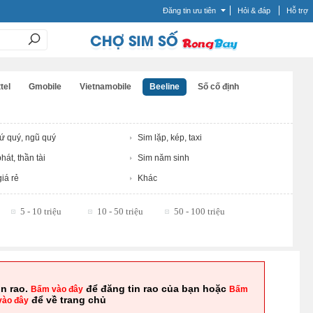
Đăng tin ưu tiên
Hỏi & đáp
Hỗ trợ
tel
Gmobile
Vietnamobile
Beeline
Số cố định
tứ quý, ngũ quý
Sim lặp, kép, taxi
hát, thần tài
Sim năm sinh
iá rẻ
Khác
5 - 10 triệu
10 - 50 triệu
50 - 100 triệu
in rao.
để đăng tin rao của bạn hoặc
Bấm vào đây
Bấm
để về trang chủ
vào đây