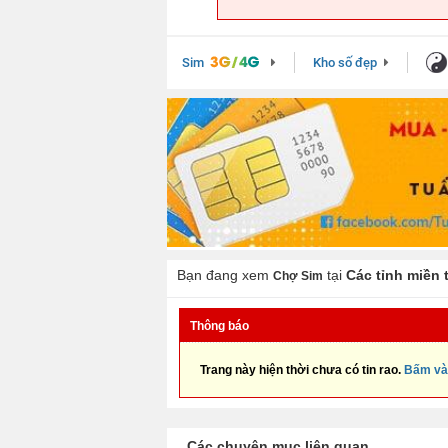
Sim
Kho số đẹp
Bạn đang xem
tại
Các tỉnh miền 
Chợ Sim
Thông báo
Trang này hiện thời chưa có tin rao.
Bấm và
Các chuyên mục liên quan