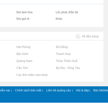
Sim tam hoa
Lộc phát, thần tài
Sim giá rẻ
Khác
Về đầu trang
Rao vặt tại Hải Phòng
Rao vặt tại Đà Nẵng
Rao vặt tại Bắc Ninh
Rao vặt tại Thanh Hoá
Rao vặt tại Quảng Nam
Rao vặt tại Thừa Thiên Huế
Rao vặt tại Cần Thơ
Rao vặt tại Bà Rịa - Vũng Tàu
Rao vặt tại Các tỉnh miền nam khác
hiếu nại
Chính sách bảo mật
Liên hệ quảng cáo
Hỏi & đáp
Bản Mobil
|
|
|
|