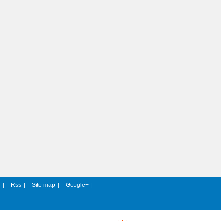
e
Rss
Site map
Google+
|
|
|
|