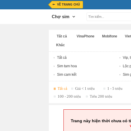
VỀ TRANG CHỦ
Chợ sim
Tất cả
VinaPhone
Mobifone
Viet
Khác
Tất cả
Vip, 
Sim tam hoa
Lộc p
Sim cam kết
Sim g
Tất cả
Giá < 1 triệu
1 - 5 triệu
100 - 200 triệu
Trên 200 triệu
Trang này hiện thời chưa có t