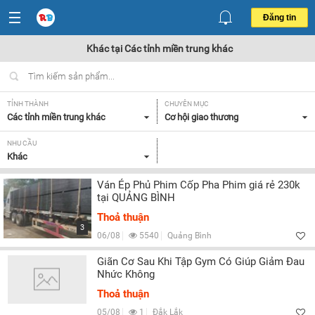
Đăng tin
Khác tại Các tỉnh miền trung khác
TỈNH THÀNH
CHUYÊN MỤC
Các tỉnh miền trung khác
Cơ hội giao thương
NHU CẦU
Khác
Ván Ép Phủ Phim Cốp Pha Phim giá rẻ 230k
tại QUẢNG BÌNH
Thoả thuận
3
06/08
5540
Quảng Bình
Giãn Cơ Sau Khi Tập Gym Có Giúp Giảm Đau
Nhức Không
Thoả thuận
05/08
1
Đắk Lắk