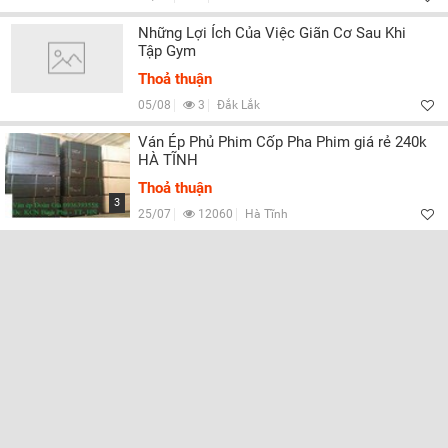
Những Lợi Ích Của Việc Giãn Cơ Sau Khi
Tập Gym
Thoả thuận
05/08
3
Đắk Lắk
Ván Ép Phủ Phim Cốp Pha Phim giá rẻ 240k
HÀ TĨNH
Thoả thuận
3
25/07
12060
Hà Tĩnh