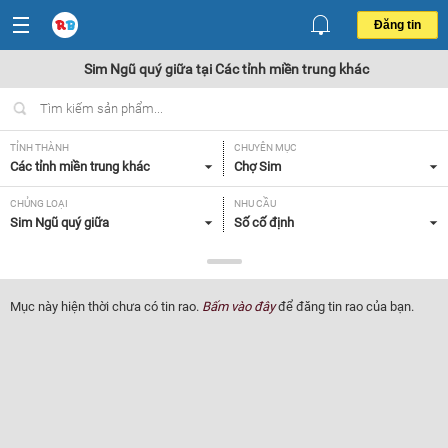
Đăng tin
Sim Ngũ quý giữa tại Các tỉnh miền trung khác
TỈNH THÀNH
CHUYÊN MỤC
Các tỉnh miền trung khác
Chợ Sim
CHỦNG LOẠI
NHU CẦU
Sim Ngũ quý giữa
Số cố định
GIÁ
Tất cả
Mục này hiện thời chưa có tin rao.
Bấm vào đây
để đăng tin rao của bạn.
Lọc