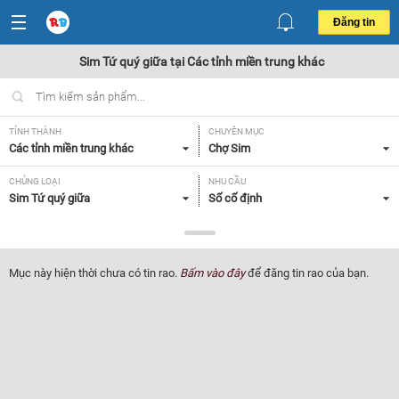
Đăng tin
Sim Tứ quý giữa tại Các tỉnh miền trung khác
TỈNH THÀNH
CHUYÊN MỤC
Các tỉnh miền trung khác
Chợ Sim
CHỦNG LOẠI
NHU CẦU
Sim Tứ quý giữa
Số cố định
GIÁ
Tất cả
Mục này hiện thời chưa có tin rao.
Bấm vào đây
để đăng tin rao của bạn.
Lọc