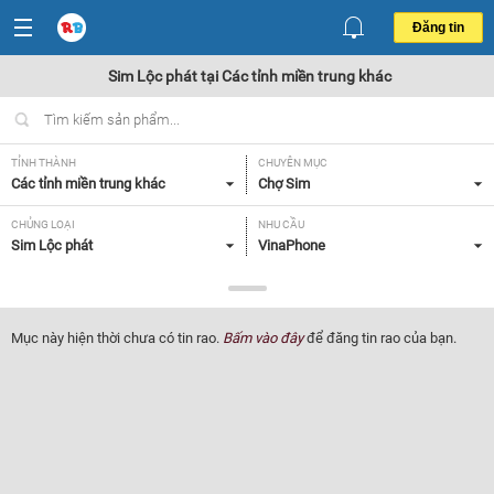
Đăng tin
Sim Lộc phát tại Các tỉnh miền trung khác
TỈNH THÀNH
CHUYÊN MỤC
Các tỉnh miền trung khác
Chợ Sim
CHỦNG LOẠI
NHU CẦU
Sim Lộc phát
VinaPhone
GIÁ
Tất cả
Mục này hiện thời chưa có tin rao.
Bấm vào đây
để đăng tin rao của bạn.
Lọc