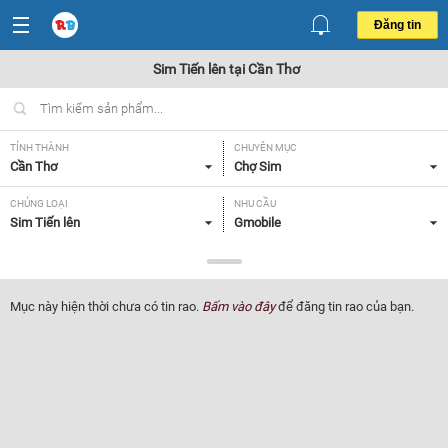
Đăng tin
Sim Tiến lên tại Cần Thơ
TỈNH THÀNH
CHUYÊN MỤC
Cần Thơ
Chợ Sim
CHỦNG LOẠI
NHU CẦU
Sim Tiến lên
Gmobile
GIÁ
Tất cả
Mục này hiện thời chưa có tin rao.
Bấm vào đây
để đăng tin rao của bạn.
Lọc