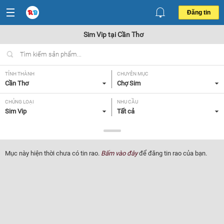
Đăng tin
Sim Vip tại Cần Thơ
TỈNH THÀNH
CHUYÊN MỤC
Cần Thơ
Chợ Sim
CHỦNG LOẠI
NHU CẦU
Sim Vip
Tất cả
GIÁ
Tất cả
Mục này hiện thời chưa có tin rao.
Bấm vào đây
để đăng tin rao của bạn.
Lọc