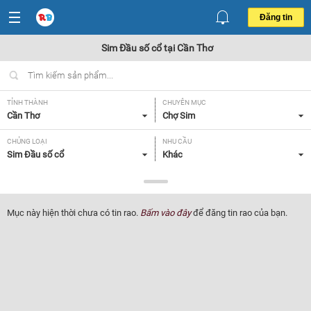
Đăng tin
Sim Đầu số cổ tại Cần Thơ
TỈNH THÀNH
CHUYÊN MỤC
Cần Thơ
Chợ Sim
CHỦNG LOẠI
NHU CẦU
Sim Đầu số cổ
Khác
GIÁ
Tất cả
Mục này hiện thời chưa có tin rao.
Bấm vào đây
để đăng tin rao của bạn.
Lọc