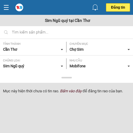
Đăng tin
Sim Ngũ quý tại Cần Thơ
TỈNH THÀNH
CHUYÊN MỤC
Cần Thơ
Chợ Sim
CHỦNG LOẠI
NHU CẦU
Sim Ngũ quý
Mobifone
GIÁ
Tất cả
Mục này hiện thời chưa có tin rao.
Bấm vào đây
để đăng tin rao của bạn.
Lọc